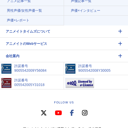
アニメ記事一覧
声優記事一覧
男性声優/女性声優一覧
声優×インタビュー
声優×レポート
アニメイトタイムズについて
アニメイトのWebサービス
会社案内
許諾番号
許諾番号
9005542009Y56084
9005542008Y30005
許諾番号
005542005Y31018
FOLLOW US