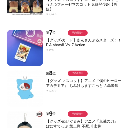
うぶつフォーゼマスコット 6.鯉登少尉【再
販】
￥1,980
7
第
位
予約受付中
【グッズ-カード】あんさんぶるスターズ！！
P.A.shots!! Vol.7 Action
￥275
8
第
位
予約受付中
【グッズ-マスコット】アニメ『僕のヒーロー
アカデミア』 ちみけもますこっと 7.轟凍焦
￥2,200
9
第
位
予約受付中
【グッズ-ぬいぐるみ】アニメ「鬼滅の刃」
ぽにすてっぷ 第二弾 不死川 玄弥