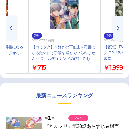
通常
予約
2026/07/15 発売
2026/08/26 発売
上～司書になる
【コミック】本好きの下剋上～司書に
【音楽】TV 
いられません～
なるためには手段を選んでいられませ
女 OP「Power
ん～ フェルディナンドの館にて(1)
常盤
￥715
￥1,999
最新ニュースランキング
1
第
位
アニメ
『たんプリ』第28話あらすじ＆場面