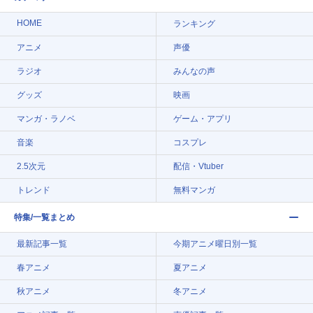
HOME
ランキング
アニメ
声優
ラジオ
みんなの声
グッズ
映画
マンガ・ラノベ
ゲーム・アプリ
音楽
コスプレ
2.5次元
配信・Vtuber
トレンド
無料マンガ
特集/一覧まとめ
最新記事一覧
今期アニメ曜日別一覧
春アニメ
夏アニメ
秋アニメ
冬アニメ