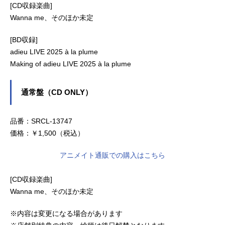
[CD収録楽曲]
Wanna me、そのほか未定
[BD収録]
adieu LIVE 2025 à la plume
Making of adieu LIVE 2025 à la plume
通常盤（CD ONLY）
品番：SRCL-13747
価格：￥1,500（税込）
アニメイト通販での購入はこちら
[CD収録楽曲]
Wanna me、そのほか未定
※内容は変更になる場合があります