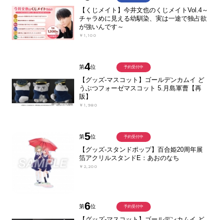
【くじメイト】今井文也のくじメイトVol.4～
チャラめに見える幼馴染、実は一途で独占欲
が強いんです～
￥1,100
4
第
位
予約受付中
【グッズ-マスコット】ゴールデンカムイ ど
うぶつフォーゼマスコット 5.月島軍曹【再
販】
￥1,980
5
第
位
予約受付中
【グッズ-スタンドポップ】百合姫20周年展
箔アクリルスタンドE：あおのなち
￥2,200
6
第
位
予約受付中
【グッズ-マスコット】ゴールデンカムイ ど