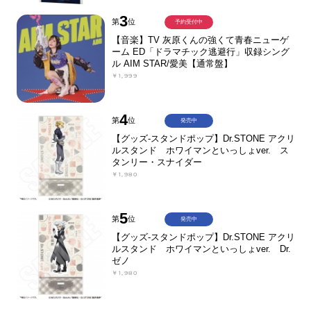
3
第
位
予約受付中
【音楽】TV 灰原くんの強くて青春ニューゲ
ーム ED「ドラマチック逃避行」収録シング
ル AIM STAR/愛美【通常盤】
￥1,999
4
第
位
発売中
【グッズ-スタンドポップ】Dr.STONE アクリ
ルスタンド ホワイマンといっしょver. ス
タンリー・スナイダー
￥1,980
5
第
位
発売中
【グッズ-スタンドポップ】Dr.STONE アクリ
ルスタンド ホワイマンといっしょver. Dr.
ゼノ
￥1,980