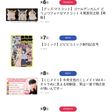
6
第
位
予約受付中
【グッズ-マスコット】ゴールデンカムイ ど
うぶつフォーゼマスコット 4.尾形百之助【再
販】
￥1,980
7
第
位
発売中
【コミック】ビビビコミック創刊記念号
￥935
8
第
位
発売中
【くじメイト】今井文也のくじメイトVol.4～
チャラめに見える幼馴染、実は一途で独占欲
が強いんです～
￥1,100
9
第
位
予約受付中