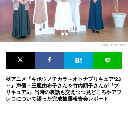
アニメ映画一覧
実写化映画一覧
今期アニメ曜日別一覧
春アニメ
夏アニメ
2023-10-03 18:30
秋アニメ
冬アニメ
男性声優/女性声優一覧
FOLLOW US
秋アニメ『キボウノチカラ～オトナプリキュア‘23
～』声優・三瓶由布子さん＆竹内順子さんが『プ
リキュア5』当時の裏話も交えつつ見どころやアフ
レコについて語った完成披露報告会レポート