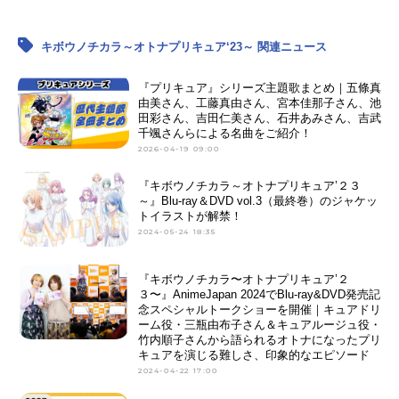
キボウノチカラ～オトナプリキュア‘23～ 関連ニュース
『プリキュア』シリーズ主題歌まとめ｜五條真
由美さん、工藤真由さん、宮本佳那子さん、池
田彩さん、吉田仁美さん、石井あみさん、吉武
千颯さんらによる名曲をご紹介！
2026-04-19 09:00
『キボウノチカラ～オトナプリキュア’２３
～』Blu-ray＆DVD vol.3（最終巻）のジャケッ
トイラストが解禁！
2024-05-24 18:35
『キボウノチカラ〜オトナプリキュア’２
３〜』AnimeJapan 2024でBlu-ray&DVD発売記
念スペシャルトークショーを開催｜キュアドリ
ーム役・三瓶由布子さん＆キュアルージュ役・
竹内順子さんから語られるオトナになったプリ
キュアを演じる難しさ、印象的なエピソード
2024-04-22 17:00