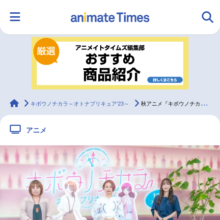
HOME
ランキング
アニメ
声優
ラジオ
みんなの声
グッズ
映画
animateTimes
キボウノチカラ～オトナプリキュア‘23～
秋アニメ『キボウノチカラ～オトナプリキュア‘23～』完成披露報告会レポ
アニメ
マンガ・ラノベ
ゲーム・アプリ
音楽
コスプレ
2.5次元
配信・Vtuber
トレンド
無料マンガ
最新記事一覧
アニメ記事一覧
声優記事一覧