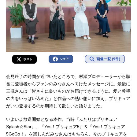
画像一覧 (9件)
シェア
ポスト
会見終了の時間が近づいたところで、村瀬プロデューサーから順
番に登壇者からファンのみなさんへ向けたメッセージに。最後に
三瓶さんは「皆さんに良いものがお届けできるように、愛と希望
の力をいっぱい込めた」と作品への熱い想いに加え、プリキュア
がいつ登場するのか期待して欲しいと語りました。
いよいよ放送開始となる本作。当時『ふたりはプリキュア
Splash☆Star』、『Yes！プリキュア5』＆『Yes！プリキュア
5GoGo！』を楽しんだみなさんはもちろん、今のプリキュアを