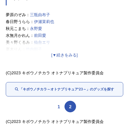
夢原のぞみ：
三瓶由布子
春日野うらら：
伊瀬茉莉也
秋元こまち：
永野愛
水無月かれん：
前田愛
美々野くるみ：
仙台エリ
夏木りん：
竹内順子
日向咲：
樹元オリエ
美翔舞：
榎本温子
ベル：
日笠陽子
(C)2023 キボウノチカラ オトナプリキュア製作委員会
ココ：
草尾毅
ナッツ：
入野自由
「キボウノチカラ～オトナプリキュア‘23～」のグッズを探す
シロップ：
朴璐美
ブンビー：
高木渉
雪城さなえ：
野沢雅子
1
2
満：
渕崎ゆり子
薫：
岡村明美
(C)2023 キボウノチカラ オトナプリキュア製作委員会
美墨なぎさ／キュアブラック：
本名陽子