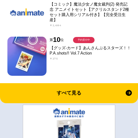
【コミック】魔法少女ノ魔女裁判(2) 発売記
念 アニメイトセット【アクリルスタンド2種
セット購入用シリアル付き】【完全受注生
産】
￥2,684
10
第
位
予約受付中
【グッズ-カード】あんさんぶるスターズ！！
P.A.shots!! Vol.7 Action
￥275
すべて見る