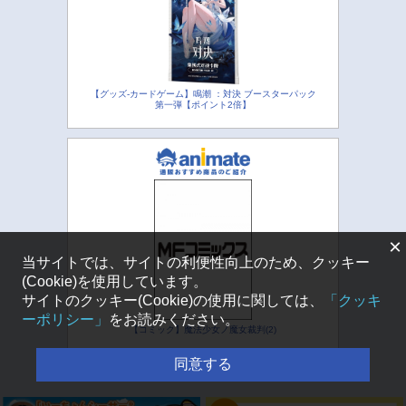
【グッズ-カードゲーム】鳴潮 ：対決 ブースターパック
第一弾【ポイント2倍】
×
当サイトでは、サイトの利便性向上のため、クッキー
(Cookie)を使用しています。
サイトのクッキー(Cookie)の使用に関しては、
「クッキ
ーポリシー」
をお読みください。
【コミック】魔法少女ノ魔女裁判(2)
同意する