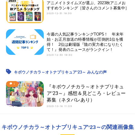
アニメイトタイムズが選ぶ、2023秋アニメお
すすめランキング［皆さんのコメント募集中］
2023-12-31 18:30
今週の人気記事ランキングTOP5！ 年末年
始・お正月放送の特番情報が圧倒的1位を獲
得！ 2位は劇場版『陰の実力者になりたく
て！』発表のニュースがランクイン！
2023-12-30 18:30
キボウノチカラ～オトナプリキュア‘23～ みんなの声
1
『キボウノチカラ～オトナプリキュ
ア‘23～』感想＆見どころ・レビュー
募集（ネタバレあり）
2023-10-16 11:09
キボウノチカラ～オトナプリキュア‘23～の関連画像集