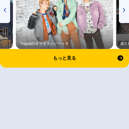
Trignalのキラキラ☆ビートＲ
森久
もっと見る