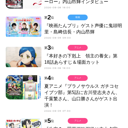
ーロー』内山昂輝インタビュー
2026-08-08 18:00
2
第
位
映画
『映画たんプリ』ゲスト声優に鬼頭明
里・島﨑信長・内山昂輝
2026-08-09 09:00
3
第
位
アニメ
『本好きの下剋上 領主の養女』第
18話あらすじ＆場面カット
2026-08-08 18:00
4
第
位
アニメ
夏アニメ『プラノサウルス ガチコセ
イブツ部』第5話に古川登志夫さん、
千葉繁さん、山口勝さんがゲスト出
演！
2026-08-09 07:30
5
第
位
アニメ