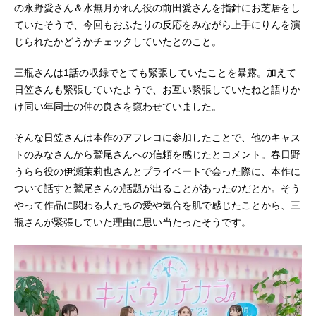
の永野愛さん＆水無月かれん役の前田愛さんを指針にお芝居をし
ていたそうで、今回もおふたりの反応をみながら上手にりんを演
じられたかどうかチェックしていたとのこと。
三瓶さんは1話の収録でとても緊張していたことを暴露。加えて
日笠さんも緊張していたようで、お互い緊張していたねと語りか
け同い年同士の仲の良さを窺わせていました。
そんな日笠さんは本作のアフレコに参加したことで、他のキャス
トのみなさんから鷲尾さんへの信頼を感じたとコメント。春日野
うらら役の伊瀬茉莉也さんとプライベートで会った際に、本作に
ついて話すと鷲尾さんの話題が出ることがあったのだとか。そう
やって作品に関わる人たちの愛や気合を肌で感じたことから、三
瓶さんが緊張していた理由に思い当たったそうです。