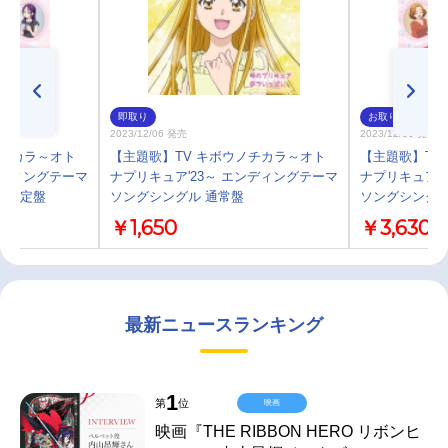
即取り
お取り寄せ
2023/12/06 発売
2023/12/06 発売
ノチカラ～オト
【主題歌】TV キボウノチカラ～オト
【主題歌】TV
ンディングテーマ
ナプリキュア'23～ エンディングテーマ
ナプリキュア'
産限定盤
ソングシングル 通常盤
ソングシングル
￥1,650
￥3,630
最新ニュースランキング
1
第
位
映画
映画『THE RIBBON HERO リボンヒ