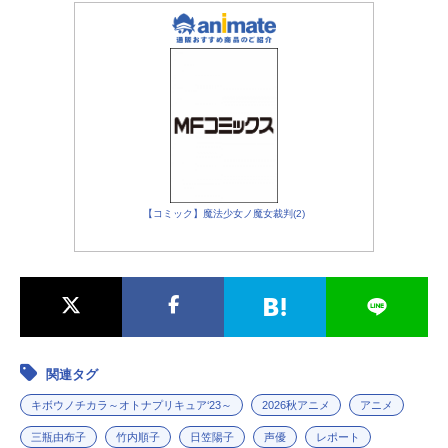
雪城ほのか／キュアホワイト：
ゆかな
九条ひかり／シャイニールミナス：
田中理恵
【コミック】魔法少女ノ魔女裁判(2)
関連タグ
キボウノチカラ～オトナプリキュア‘23～
2026秋アニメ
アニメ
三瓶由布子
竹内順子
日笠陽子
声優
レポート