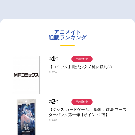
アニメイト
通販ランキング
1
第
位
予約受付中
【コミック】魔法少女ノ魔女裁判(2)
￥924
2
第
位
予約受付中
【グッズ-カードゲーム】鳴潮 ：対決 ブース
ターパック第一弾【ポイント2倍】
￥440