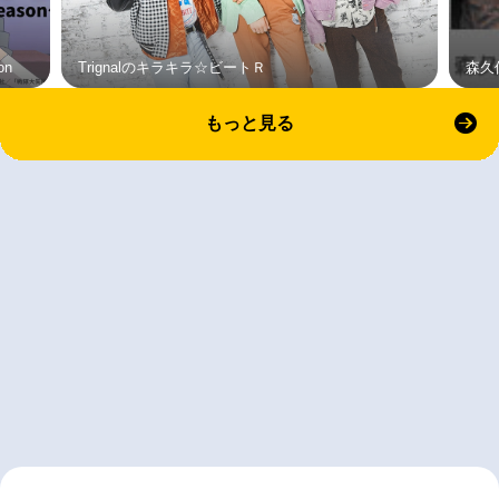
on
Trignalのキラキラ☆ビートＲ
森久
もっと見る