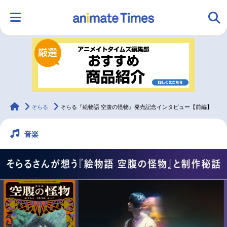
HOME
ランキング
アニメ
声優
ラジオ
みんなの声
グッズ
映画
animateTimes
そらる
そらる『絵物語 空腹の怪物』発売記念インタビュー【前編】
音楽
マンガ・ラノベ
ゲーム・アプリ
音楽
コスプレ
2.5次元
配信・Vtuber
トレンド
無料マンガ
最新記事一覧
アニメ記事一覧
声優記事一覧