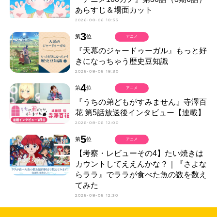
あらすじ＆場面カット
2026-08-06 18:55
3
第
位
アニメ
『天幕のジャードゥーガル』もっと好
きになっちゃう歴史豆知識
2026-08-06 18:30
4
第
位
アニメ
『うちの弟どもがすみません』寺澤百
花 第5話放送後インタビュー【連載】
2026-08-06 12:00
5
第
位
アニメ
【考察・レビューその4】たい焼きは
カウントしてええんかな？｜『さよな
らララ』でララが食べた魚の数を数え
てみた
2026-08-06 12:30