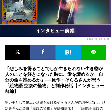
アニメ映画一覧
実写化映画一覧
今期アニメ曜日別一覧
春アニメ
夏アニメ
2026-06-03 19:00
秋アニメ
冬アニメ
男性声優/女性声優一覧
FOLLOW US
「悲しみを得ることでしか生きられない生き物が
人のことを好きになった時に、愛を諦めるか、自
分の命を諦めるか」──原作・そらるさんが想う
『絵物語 空腹の怪物』と制作秘話【インタビュー
前編】
歌い手として幅広い活躍を続けるそらるさんが作詞を担当し、話
題を呼んだ楽曲「空腹の怪物」が絵物語化！ 『絵物語 空腹の