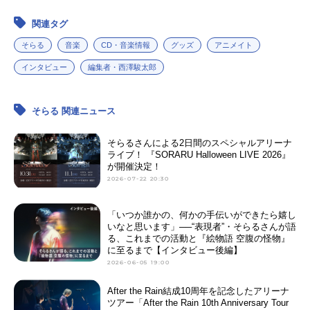
関連タグ
そらる
音楽
CD・音楽情報
グッズ
アニメイト
インタビュー
編集者・西澤駿太郎
そらる 関連ニュース
そらるさんによる2日間のスペシャルアリーナ
ライブ！ 『SORARU Halloween LIVE 2026』
が開催決定！
2026-07-22 20:30
「いつか誰かの、何かの手伝いができたら嬉し
いなと思います」──“表現者”・そらるさんが語
る、これまでの活動と『絵物語 空腹の怪物』
に至るまで【インタビュー後編】
2026-06-05 19:00
After the Rain結成10周年を記念したアリーナ
ツアー「After the Rain 10th Anniversary Tour