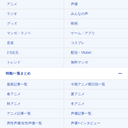
アニメ
声優
ラジオ
みんなの声
グッズ
映画
マンガ・ラノベ
ゲーム・アプリ
音楽
コスプレ
2.5次元
配信・Vtuber
トレンド
無料マンガ
特集/一覧まとめ
最新記事一覧
今期アニメ曜日別一覧
春アニメ
夏アニメ
秋アニメ
冬アニメ
アニメ記事一覧
声優記事一覧
男性声優/女性声優一覧
声優×インタビュー