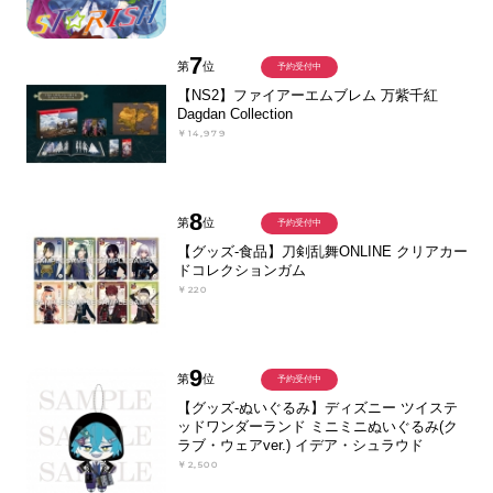
7
第
位
予約受付中
【NS2】ファイアーエムブレム 万紫千紅
Dagdan Collection
￥14,979
8
第
位
予約受付中
【グッズ-食品】刀剣乱舞ONLINE クリアカー
ドコレクションガム
￥220
9
第
位
予約受付中
【グッズ-ぬいぐるみ】ディズニー ツイステ
ッドワンダーランド ミニミニぬいぐるみ(ク
ラブ・ウェアver.) イデア・シュラウド
￥2,500