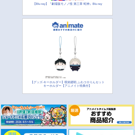
【Blu-ray】『劇場版モノノ怪 第三章 蛇神』Blu-ray
【グッズ-キーホルダー】呪術廻戦 ふわコロりんセット
キーホルダー【アニメイト特典付】