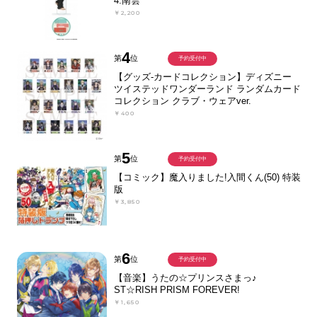
4.南雲
￥2,200
4
第
位
予約受付中
【グッズ-カードコレクション】ディズニー
ツイステッドワンダーランド ランダムカード
コレクション クラブ・ウェアver.
￥400
5
第
位
予約受付中
【コミック】魔入りました!入間くん(50) 特装
版
￥3,850
6
第
位
予約受付中
【音楽】うたの☆プリンスさまっ♪
ST☆RISH PRISM FOREVER!
￥1,650