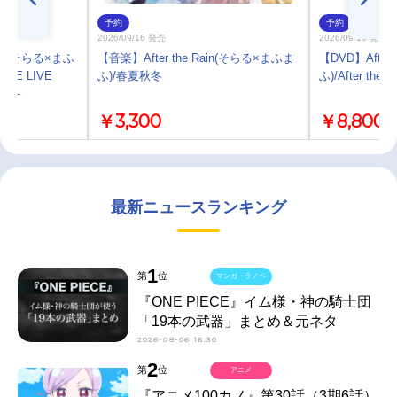
予約
予約
2026/09/16 発売
2026/09/16 発売
 Rain(そらる×まふ
【音楽】After the Rain(そらる×まふま
【DVD】After
LINE LIVE
ふ)/春夏秋冬
ふ)/After the R
RY -
￥3,300
￥8,800
最新ニュースランキング
1
第
位
マンガ・ラノベ
『ONE PIECE』イム様・神の騎士団
「19本の武器」まとめ＆元ネタ
2026-08-06 16:30
2
第
位
アニメ
『アニメ100カノ』第30話（3期6話）