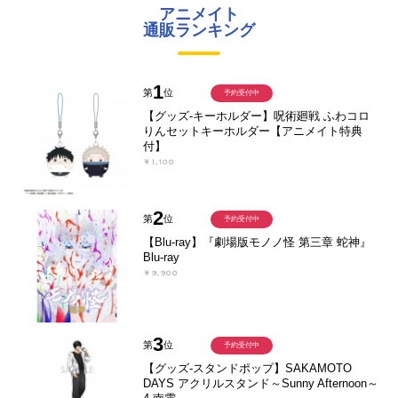
アニメイト
通販ランキング
1
第
位
予約受付中
【グッズ-キーホルダー】呪術廻戦 ふわコロ
りんセットキーホルダー【アニメイト特典
付】
￥1,100
2
第
位
予約受付中
【Blu-ray】『劇場版モノノ怪 第三章 蛇神』
Blu-ray
￥9,900
3
第
位
予約受付中
【グッズ-スタンドポップ】SAKAMOTO
DAYS アクリルスタンド～Sunny Afternoon～