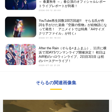
～ 春夏秋冬 ～」春公演のオフィシャルレポー
トライブレポートが到着！
2026-05-12 20:00
YouTube再生回数100万回超!! そらる氏が作
詞を手がけた楽曲『空腹の怪物』が絵物語にな
って発売！ アニメイトでは特典「A4サイズ
クリアファイル」が付く♪
2026-01-30 18:00
After the Rain（そらる×まふまふ）、11月に横
浜で3DAYSワンマンライブ開催決定！ 初日は
AtR初のハロウィンライブ、2日目3日目 は初
のバースデーライブ！
2025-07-22 21:25
そらるの関連画像集