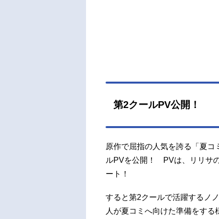
リサ
（ロ
っ…
まる
リリ
で!
コス
る」
幕!!
第2クールPV公開！
ル20
OM
リリ
原作で屈指の人気を誇る「夏コ
愛）：
ルPVを公開！ PVは、リリ
ート！
すると第2クールで活躍するノ
人が夏コミへ向けた準備をする