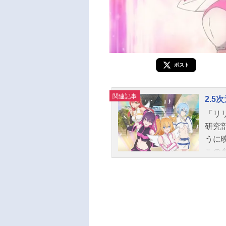
ポスト
関連記事
2.5
「リ
研究
うに
ルの
きた
乃リ
チで
いく
奥村