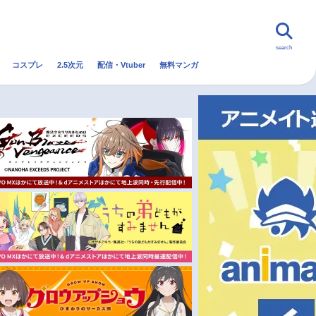
search
コスプレ
2.5次元
配信・Vtuber
無料マンガ
んなの声
グッズ
映画
・Vtuber
トレンド
無料マンガ
秋アニメ
冬アニメ