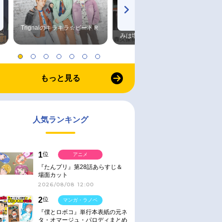
Trignalのキラキラ☆ビートＲ
森久保祥太郎×浪川大輔 つま
みは塩だけ
もっと見る
人気ランキング
1
位
アニメ
『たんプリ』第28話あらすじ＆
場面カット
2026/08/08 12:00
2
位
マンガ・ラノベ
『僕とロボコ』単行本表紙の元ネ
タ・オマージュ・パロディまとめ