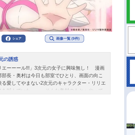
画像一覧 (9件)
シェア
次元の誘惑
リエーーール!!!」3次元の女子に興味無し！ 漫画
部部長・奥村は今日も部室でひとり、画面の向こ
映る愛してやまない2次元のキャラクター・リリエ
名を叫んでいた……。そんな奥村のもとへやって
のは「リリエルになりたい」という3次元女子・天
リサ。彼女は、漫画の中に登場する女の子のエッ
可愛い「衣装」が大好き。そして、奥村に負けな
らいリリエルを愛する仲間（オタク）だった！
に秘密の趣味がコスプレであることを明かしたリ