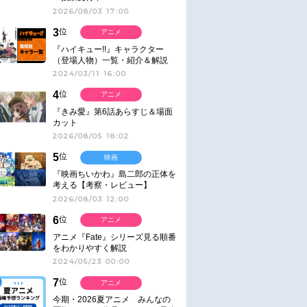
2026/08/03 17:00
3
位
アニメ
『ハイキュー!!』キャラクター
（登場人物）一覧・紹介＆解説
2024/03/11 16:00
4
位
アニメ
『きみ愛』第6話あらすじ＆場面
カット
2026/08/05 18:02
5
位
映画
『映画ちいかわ』島二郎の正体を
考える【考察・レビュー】
2026/08/03 12:00
6
位
アニメ
アニメ『Fate』シリーズ見る順番
をわかりやすく解説
2024/05/23 00:00
7
位
アニメ
今期・2026夏アニメ みんなの