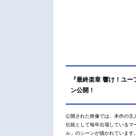
カッ
輝が
加。
込ん
ッフ
アニ
年の
ム放
ムスケ
6年
藤葉
『最終楽章 響け！ユー
知佳
ン公開！
め：大
公開された映像では、本作の主
伝統として毎年出場しているマ
ル」のシーンが描かれています