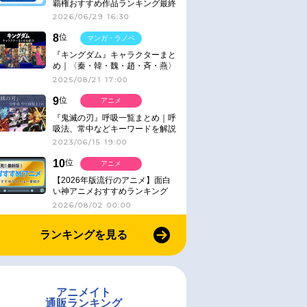
覇権おすすめ作品ランキング最終
結果発表！
2026/06/29 16:30
8
位
マンガ・ラノベ
『キングダム』キャラクターまと
め｜〈秦・韓・魏・趙・斉・燕〉
2025/08/21 17:00
9
位
アニメ
『鬼滅の刃』呼吸一覧まとめ｜呼
吸法、常中などキーワードを解説
2023/06/15 19:00
10
位
アニメ
【2026年版流行のアニメ】面白
い神アニメおすすめランキング
【名作・話題作】｜ジャンル別人
2026/08/02 00:00
気作品をピックアップ
ランキングを見る
アニメイト
通販ランキング