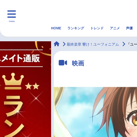
menu
HOME
ランキング
トレンド
アニメ
声優
HOME
ランキング
アニ
animateTimes
最終楽章 響け！ユーフォニアム
『ユ
マンガ・ラノベ
ゲーム・アプリ
音楽
映画
最新記事一覧
アニメ記事一覧
声優記事一覧