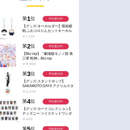
1
第
位
予約受付中
【グッズ-キーホルダー】呪術廻
戦 ふわコロりんセットキーホル
ダー【アニメイト特典付】
￥1,100
2
第
位
予約受付中
【Blu-ray】『劇場版モノノ怪 第
三章 蛇神』Blu-ray
￥9,900
3
第
位
予約受付中
【グッズ-スタンドポップ】
SAKAMOTO DAYS アクリルスタ
ンド～Sunny Afternoon～ 4.南雲
￥2,200
4
第
位
予約受付中
【グッズ-カードコレクション】
ディズニー ツイステッドワンダ
ーランド ランダムカードコレク
￥400
ション クラブ・ウェアver.
5
第
位
予約受付中