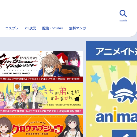
search
コスプレ
2.5次元
配信・Vtuber
無料マンガ
んなの声
グッズ
映画
・Vtuber
トレンド
無料マンガ
秋アニメ
冬アニメ