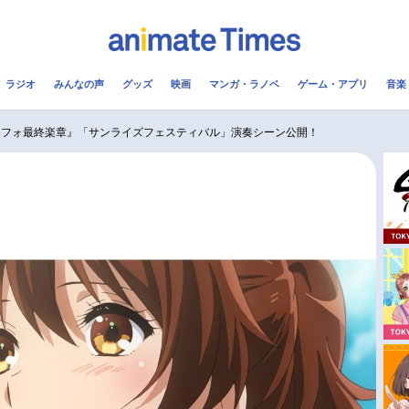
ラジオ
みんなの声
グッズ
映画
マンガ・ラノベ
ゲーム・アプリ
音楽
メ
声優
ラジオ
み
ーフォ最終楽章』「サンライズフェスティバル」演奏シーン公開！
コスプレ
2.5次元
配信
アニメ映画一覧
今期アニメ曜日別一覧
実写化映画一覧
春アニメ
男性声優/女性声優一覧
夏アニメ
FOLLOW US