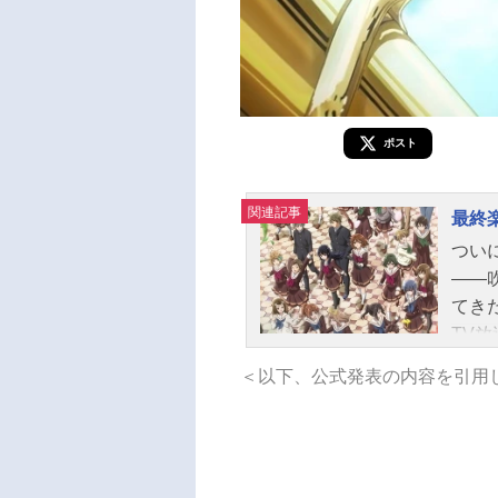
ポスト
関連記事
最終
つい
――
てき
TV
アム3
＜以下、公式発表の内容を引用
して
アニ
総監
太一