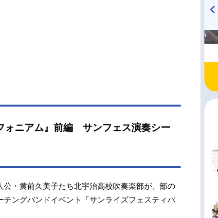
トのブラッシュアップはもちろんのこと、花田十
シナリオを新たに執筆し、新作シーンも多数追
TVシリーズでは描かれなかった演奏シーンも盛り
高橋美紀のおんぷの気持ち
TVアニメ『戦隊大失格』
♪ in アニメイトタイムズ
radio 大直会 2nd season
だ、『最終楽章』の名に相応しい劇場作品をスタ
一丸となって届ける。10年の軌跡――その先へ。
メ『響け！ユーフォニアム』集大成となる最後の1
幕が上がる。作品名最終楽章響け！ユーフォニア
送形態劇場版アニメシリーズ響け！ユーフォニア
ジュール前編：2026年4月24日（金）後編：202
9月11日（金）キャスト黄前久美子：黒沢ともよ加
月：朝井彩加川島緑輝：豊田萌絵高坂麗奈：安済
フォニアム』前編 サンフェス演奏シー
黒江真由：戸松遥塚本秀一：石谷春貴釜屋つば
橋彩香久石奏...
人公・黄前久美子たち北宇治高校吹奏楽部が、部の
ーチングバンドイベント「サンライズフェスティバ
。