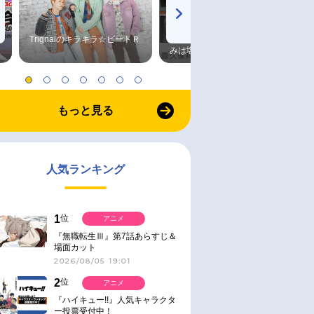
Trignalのキラキラ☆ビートＲ
森久保祥太郎×浪川大輔 つま
みは塩だけ
もっと見る
人気ランキング
1
位
アニメ
『無職転生Ⅲ』第7話あらすじ＆
場面カット
2026/08/05 19:01
2
位
アニメ
『ハイキュー!!』人気キャラクタ
ー投票受付中！