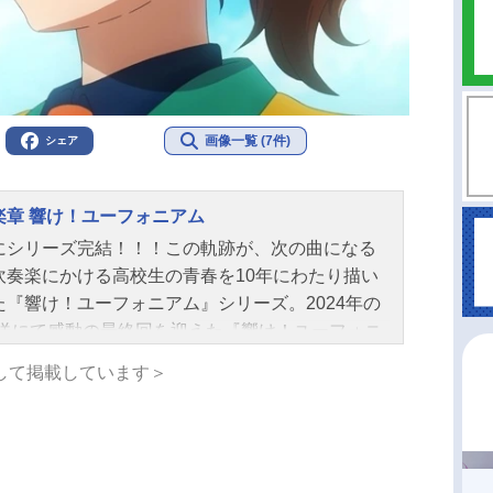
画像一覧 (7件)
シェア
楽章 響け！ユーフォニアム
にシリーズ完結！！！この軌跡が、次の曲になる
吹奏楽にかける高校生の青春を10年にわたり描い
た『響け！ユーフォニアム』シリーズ。2024年の
放送にて感動の最終回を迎えた『響け！ユーフォニ
』が、2026年、ついに完結作となる“最終楽章”と
して掲載しています＞
劇場に登場する。『最終楽章』は、10年間、京都
メーションの制作チームを率いてきた石原立也が
督を、そして共にシリーズの要を担ってきた小川
が監督を務める。京都アニメーションによる本編