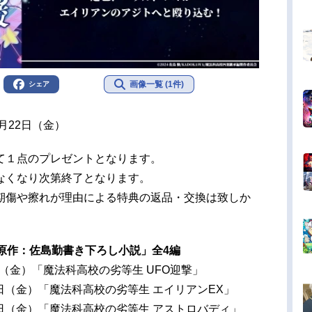
画像一覧 (1件)
シェア
月22日（金）
て１点のプレゼントとなります。
なくなり次第終了となります。
期傷や擦れが理由による特典の返品・交換は致しか
原作：佐島勤書き下ろし小説」全4編
日（金）「魔法科高校の劣等生 UFO迎撃」
2日（金）「魔法科高校の劣等生 エイリアンEX」
9日（金）「魔法科高校の劣等生 アストロバディ」