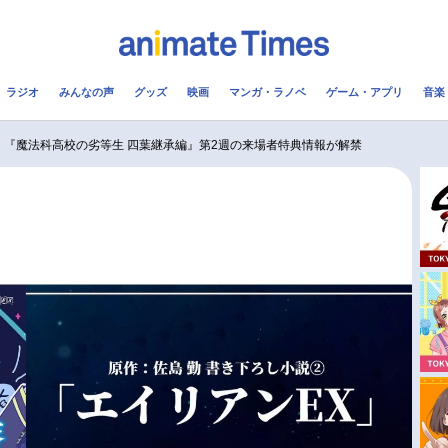
ラジオ
みんなの声
グッズ
映画
マンガ・ラノベ
ゲーム・アプリ
音楽
メ
声優
ラジオ
み
『魔法科高校の劣等生 四葉継承編』第2週の来場者特典情報が解禁
コスプレ
2.5次元
配信
アニメ映画一覧
今期アニメ曜日別一覧
実写化映画一覧
春アニメ
男性声優/女性声優一覧
夏アニメ
FOLLOW US