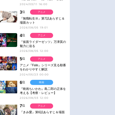
2024/03/11 16:00
3
位
アニメ
『無職転生Ⅲ』第7話あらすじ＆
場面カット
2026/08/05 19:01
4
位
アニメ
『仮面ライダーゼッツ』万津莫の
魅力に迫る
2026/08/05 12:00
5
位
アニメ
アニメ『Fate』シリーズ見る順番
をわかりやすく解説
2024/05/23 00:00
6
位
映画
『映画ちいかわ』島二郎の正体を
考える【考察・レビュー】
2026/08/03 12:00
7
位
アニメ
『きみ愛』第6話あらすじ＆場面