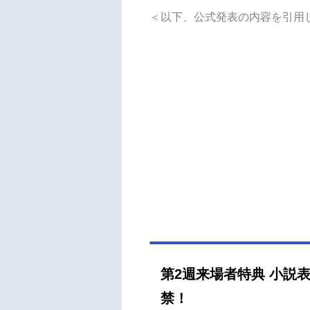
もに
＜以下、公式発表の内容を引用
二人
紙が
れる
の四
で、
の真
シリ
が、
れた
法科
リー
（金
織四
歌：
真礼
第2週来場者特典 小説
梅田
禁！
督：ジ