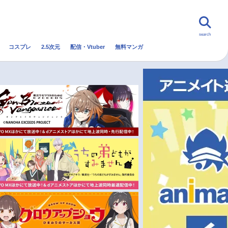
search
コスプレ
2.5次元
配信・Vtuber
無料マンガ
んなの声
グッズ
映画
・Vtuber
トレンド
無料マンガ
秋アニメ
冬アニメ