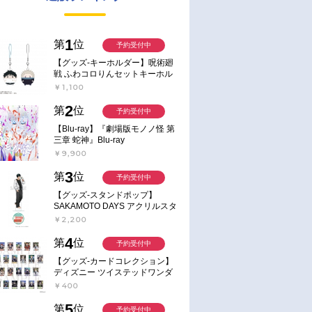
1
第
位
予約受付中
【グッズ-キーホルダー】呪術廻
戦 ふわコロりんセットキーホル
ダー【アニメイト特典付】
￥1,100
2
第
位
予約受付中
【Blu-ray】『劇場版モノノ怪 第
三章 蛇神』Blu-ray
￥9,900
3
第
位
予約受付中
【グッズ-スタンドポップ】
SAKAMOTO DAYS アクリルスタ
ンド～Sunny Afternoon～ 4.南雲
￥2,200
4
第
位
予約受付中
【グッズ-カードコレクション】
ディズニー ツイステッドワンダ
ーランド ランダムカードコレク
￥400
ション クラブ・ウェアver.
5
第
位
予約受付中