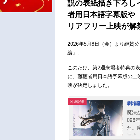
説の表紙描き下ろし
者用日本語字幕版や「H
リアフリー上映が解
2026年5月8日（金）より絶
編』。
このたび、第2週来場者特典の
に、難聴者用日本語字幕版の上映、
映が決定しました。
関連記事
劇場
魔法
09
た。
達也