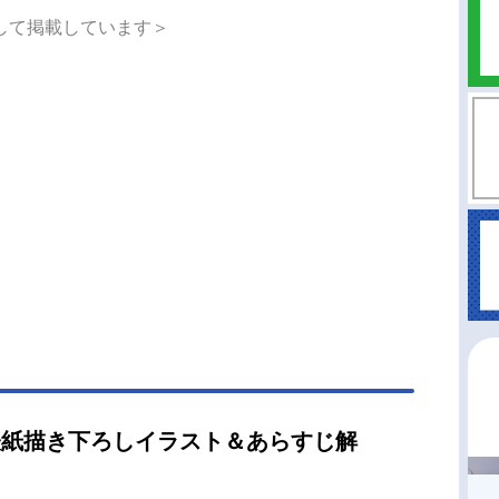
完璧な妹・深雪。劣等生と優等生、立場は違えど
して掲載しています＞
は仲睦まじい兄妹として過ごしてきた。一通の手
届くまでは――――。その手紙は四葉本家で開か
元旦の集まり〈慶春会〉への招待状だった。当主
葉真夜と分家の当主たちが一堂に会するこの集い
四葉家次期当主が指名されることに。そこで衝撃
実が告げられる。シリーズ累計2500万部の大人気
ーズの中でも屈指の人気を誇る《四葉継承編》
満を持して劇場映画化！ファンに長らく待ち望ま
エピソードがついに幕開く――！作品名劇場版魔
高校の劣等生四葉継承編放送形態劇場版アニメシ
ズ魔法科高校の劣等生スケジュール2026年5月8日
）キャスト司波達也：中村悠一司波深雪：早見沙
葉真夜：斎藤千和新発田勝成：小野大輔津久葉夕
茅野愛衣黒羽文弥：加藤英美里黒羽亜夜子：内田
桜井水波：安野希世乃堤琴鳴：若山詩音堤奏太：
表紙描き下ろしイラスト＆あらすじ解
修一朗スタッフ原作：佐島勤（電撃文庫刊）監
ミーストーン脚...