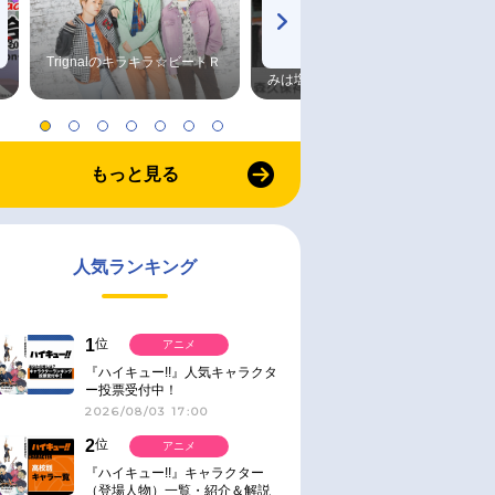
Trignalのキラキラ☆ビートＲ
森久保祥太郎×浪川大輔 つま
みは塩だけ
もっと見る
人気ランキング
1
位
アニメ
『ハイキュー!!』人気キャラクタ
ー投票受付中！
2026/08/03 17:00
2
位
アニメ
『ハイキュー!!』キャラクター
（登場人物）一覧・紹介＆解説