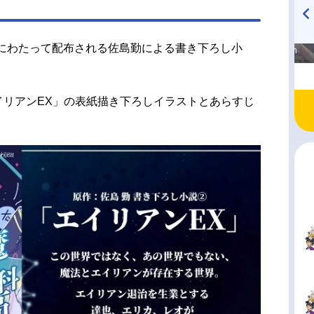
高橋美紀のおんぷの気持ち
TVアニメ『戦隊大失格』
週にわたって配布される佐島勤による書き下ろし小
♪ in アニメイトタイムズ
radio 大直会 2nd season
イリアンEX」の表紙描き下ろしイラストとあらすじ