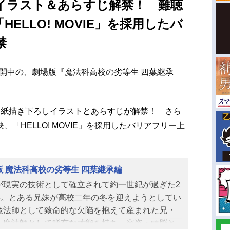
イラスト＆あらすじ解禁！ 難聴
ELLO! MOVIE」を採用したバ
禁
賛公開中の、劇場版『魔法科高校の劣等生 四葉継承
表紙描き下ろしイラストとあらすじが解禁！ さら
「HELLO! MOVIE」を採用したバリアフリー上
版 魔法科高校の劣等生 四葉継承編
が現実の技術として確立されて約一世紀が過ぎた2
6年。とある兄妹が高校二年の冬を迎えようとしてい
魔法師として致命的な欠陥を抱えて産まれた兄・
。魔法師として稀有な才能を持ち、容姿・頭脳と