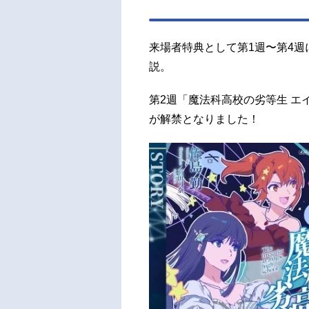
来場者特典として第1週〜第4
説。
第2週「魔法科高校の劣等生 エ
が解禁となりました！