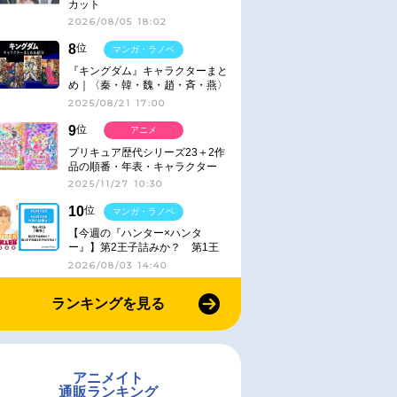
カット
2026/08/05 18:02
8
位
マンガ・ラノベ
『キングダム』キャラクターまと
め｜〈秦・韓・魏・趙・斉・燕〉
2025/08/21 17:00
9
位
アニメ
プリキュア歴代シリーズ23＋2作
品の順番・年表・キャラクター
【2025年版】
2025/11/27 10:30
10
位
マンガ・ラノベ
【今週の『ハンター×ハンタ
ー』】第2王子詰みか？ 第1王
子と第4王子が対峙「発令」＜
2026/08/03 14:40
No.416＞
ランキングを見る
アニメイト
通販ランキング