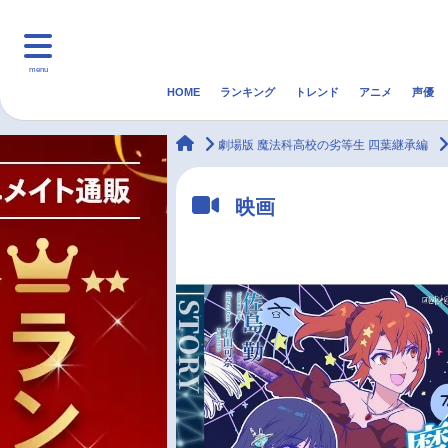
menu
HOME
ランキング
トレンド
アニメ
声優
HOME
ランキング
アニ
animateTimes
劇場版 魔法科高校の劣等生 四葉継承編
マンガ・ラノベ
ゲーム・アプリ
音楽
映画
最新記事一覧
アニメ記事一覧
声優記事一覧