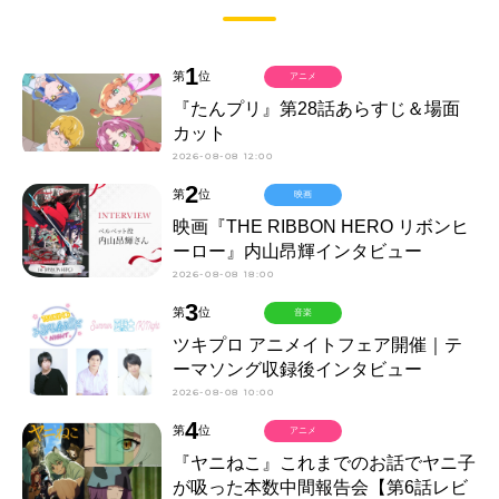
1
第
位
アニメ
『たんプリ』第28話あらすじ＆場面
カット
2026-08-08 12:00
2
第
位
映画
映画『THE RIBBON HERO リボンヒ
ーロー』内山昂輝インタビュー
2026-08-08 18:00
3
第
位
音楽
ツキプロ アニメイトフェア開催｜テ
ーマソング収録後インタビュー
2026-08-08 10:00
4
第
位
アニメ
『ヤニねこ』これまでのお話でヤニ子
が吸った本数中間報告会【第6話レビ