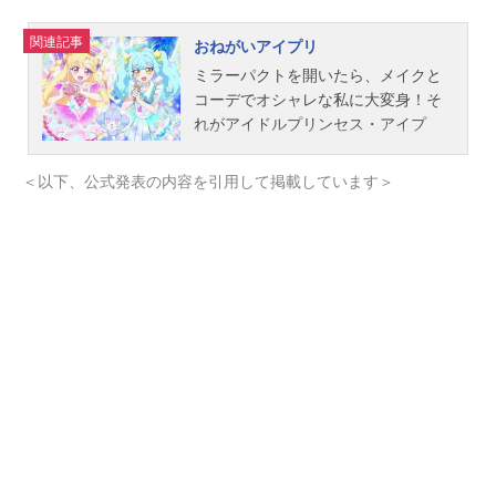
関連記事
おねがいアイプリ
ミラーパクトを開いたら、メイクと
コーデでオシャレな私に大変身！そ
れがアイドルプリンセス・アイプ
リ！おねがい町に引っ越してきた好
実（このみ）いのりは、歌っておど
＜以下、公式発表の内容を引用して掲載しています＞
れる"アイプリ"が大好きな中学1年
生！「アイプリになるチャンスをく
ださい！」いのりが広場の女神像に
お願いしていると偶然、人気アイプ
リのあおいとぬいぐるみのようなフ
ォーチュに出会ったの。フォーチュ
のおねがいを叶えられるアイプリを
探しているというあおい。あおいに
もらった特別なミラーパクトを開い
て…いのり、あこがれのアイプリデ
ビュー！あおいとフォーチュはいの
りに運命を感じたというけれど…こ
れからアイプリでどんな出会いが待