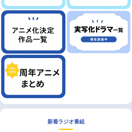
新着ラジオ番組