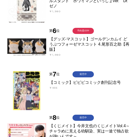
ルスタンド ホワイマンといっしょver. Dr.
ゼノ
￥1,980
6
第
位
予約受付中
【グッズ-マスコット】ゴールデンカムイ ど
うぶつフォーゼマスコット 4.尾形百之助【再
販】
￥1,980
7
第
位
発売中
【コミック】ビビビコミック創刊記念号
￥935
8
第
位
発売中
【くじメイト】今井文也のくじメイトVol.4～
チャラめに見える幼馴染、実は一途で独占欲
が強いんです～