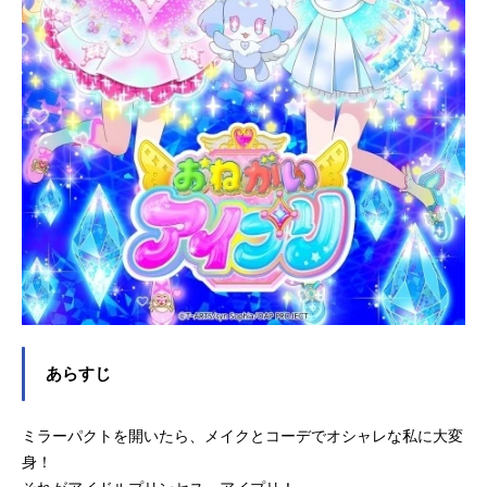
あらすじ
ミラーパクトを開いたら、メイクとコーデでオシャレな私に大変
身！