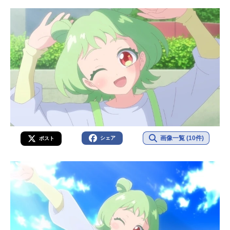
画像一覧 (10件)
シェア
ポスト