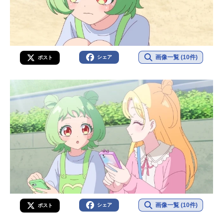
画像一覧 (10件)
シェア
ポスト
画像一覧 (10件)
シェア
ポスト