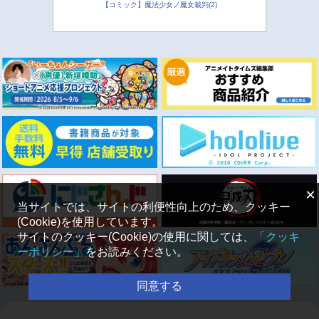
【コミック】魔法少女ノ魔女裁判(2)
×
当サイトでは、サイトの利便性向上のため、クッキー
(Cookie)を使用しています。
サイトのクッキー(Cookie)の使用に関しては、
「クッキ
ーポリシー」
をお読みください。
同意する