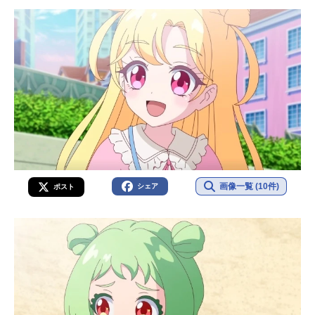
画像一覧 (10件)
シェア
ポスト