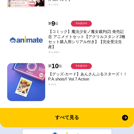
￥1,100
9
第
位
予約受付中
【コミック】魔法少女ノ魔女裁判(2) 発売記
念 アニメイトセット【アクリルスタンド2種
セット購入用シリアル付き】【完全受注生
産】
￥2,684
10
第
位
予約受付中
【グッズ-カード】あんさんぶるスターズ！！
P.A.shots!! Vol.7 Action
￥275
すべて見る