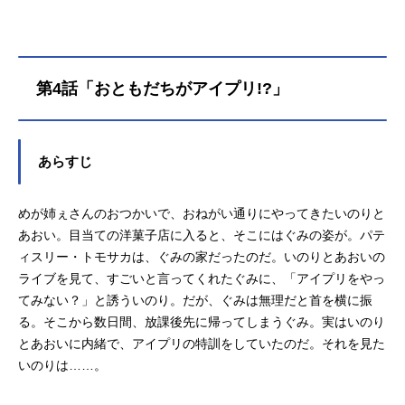
っているのでしょう？あなたのココ
ロのまんなかでキラッと光る「おね
がい」はなぁに？キラキラライブで
みんなの「おねがい」かなえちゃ
第4話「おともだちがアイプリ!?」
お！作品名おねがいアイプリ放送形
態TVアニメシリーズプリティーシリ
ーズスケジュール2026年4月5日
（日）～テレビ東京系列６局ネット
あらすじ
にてキャスト好実いのり：小川華果
夢宮あおい：叶矢りか友坂ぐみ：丸
めが姉ぇさんのおつかいで、おねがい通りにやってきたいのりと
岡和佳奈勇樹おりびあ：岡村明香熱
海ナナ：藤寺美徳望永エマ：鈴木み
あおい。目当ての洋菓子店に入ると、そこにはぐみの姿が。パテ
のりフォーチュ：大地葉MCプリう
ィスリー・トモサカは、ぐみの家だったのだ。いのりとあおいの
さ：森久保祥太郎スタッフ原作：
ライブを見て、すごいと言ってくれたぐみに、「アイプリをやっ
タ...
てみない？」と誘ういのり。だが、ぐみは無理だと首を横に振
る。そこから数日間、放課後先に帰ってしまうぐみ。実はいのり
とあおいに内緒で、アイプリの特訓をしていたのだ。それを見た
いのりは……。