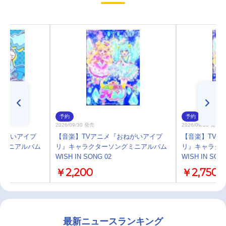
予約
予約
2026/09/30 発売
2026/09/30 発売
ねがいアイプ
【音楽】TVアニメ『おねがいアイプ
【音楽】TVア
グミニアルバム
リ』キャラクターソングミニアルバム
リ』キャラク
WISH IN SONG 02
WISH IN SON
￥2,200
￥2,750
最新ニュースランキング