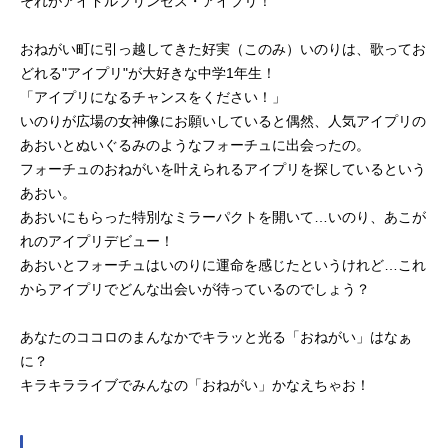
それがアイドルプリンセス・アイプリ！
おねがい町に引っ越してきた好実（このみ）いのりは、歌ってお
どれる"アイプリ"が大好きな中学1年生！
「アイプリになるチャンスをください！」
いのりが広場の女神像にお願いしていると偶然、人気アイプリの
あおいとぬいぐるみのようなフォーチュに出会ったの。
フォーチュのおねがいを叶えられるアイプリを探しているという
あおい。
あおいにもらった特別なミラーパクトを開いて…いのり、あこが
れのアイプリデビュー！
あおいとフォーチュはいのりに運命を感じたというけれど…これ
からアイプリでどんな出会いが待っているのでしょう？
あなたのココロのまんなかでキラッと光る「おねがい」はなぁ
に？
キラキラライブでみんなの「おねがい」かなえちゃお！