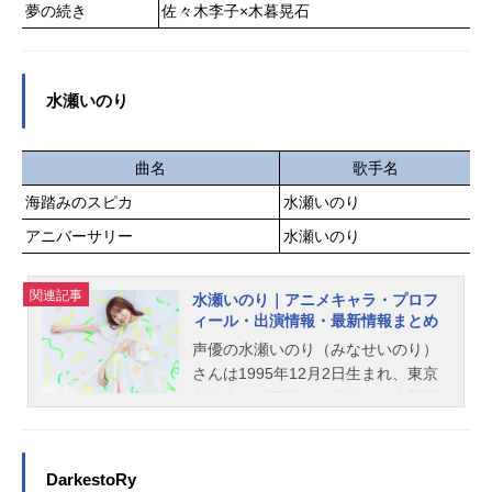
夢の続き
佐々木李子×木暮晃石
水瀬いのり
曲名
歌手名
海踏みのスピカ
水瀬いのり
アニバーサリー
水瀬いのり
関連記事
水瀬いのり｜アニメキャラ・プロフ
ィール・出演情報・最新情報まとめ
声優の水瀬いのり（みなせいのり）
さんは1995年12月2日生まれ、東京
都出身。『五等分の花嫁』の中野五
月役をはじめ、『ご注文はうさぎで
すか？』のチノ役など、人気作品の
キャラクターを多く演じています。
DarkestoRy