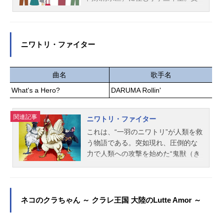
繰り広げる新撰組「鬼の副長」土方
母や姉、祖父母と暮らす、どこにで
歳三の一味は、引き続き残った刺青
もいそうな女の子だ。物語は、同じ
人皮の捜索を継続。さらに、杉元ら
クラスの花輪くんや丸尾くん、そし
の前から姿を消した尾形百之助の存
て仲良しのたまちゃんたちと毎日を
ニワトリ・ファイター
在も情勢に影響を及ぼす可能性を秘
元気一杯に過ごす、まる子のさりげ
める。北の大地を舞台に再び加熱し
ない日常をユニークな視点で綴って
ていく一攫千金サバイバルの行方か
いく。作品名ちびまる子ちゃん放送
曲名
歌手名
ら目が離せない！作品名ゴールデン
形態TVアニメスケジュール1990年1
What's a Hero?
DARUMA Rollin'
カムイ第四期放送形態TVアニメシリ
月7日（日）～1992年9月27日（日）
ーズゴールデンカムイスケジュール2
1995年1月8日（日）～毎週日曜夕方
023年4月3日（月）〜2023年6月26
関連記事
6時よりFNS系列にてキャストさくら
ニワトリ・ファイター
日（月）TOKYOMXほか話数全13話
ももこ（まる子）：TARAKO→菊池
これは、“一羽のニワトリ”が人類を救
キャスト杉元佐一：小林親弘アシ(リ)
こころさくらひろし（お父さん）：
う物語である。突如現れ、圧倒的な
パ：白石晴香白石由竹：伊藤健太郎
屋良有作さくらすみれ（お母さ
力で人類への攻撃を始めた“鬼獣（き
鶴見中尉：大塚芳忠土...
ん）：一龍斎貞友さくらさきこ（お
じゅう）”と呼ばれる異形のモノ。街
姉ちゃん）：水谷優子→豊嶋真千子
が破壊され、絶望に暮れる人々…。
さくら友蔵（おじいちゃん）：富山
誰もが諦めかけたその時、鬼獣に立
敬→青野武→島田敏さくらこたけ
ち向かう一つの影が——！「テメー
ネコのクラちゃん ～ クラレ王国 大陸のLutte Amor ～
（おばあちゃん）：佐々木優子穂波
ら、トサカにくるぜ！！」人類の前
たまえ：渡辺菜生子花輪和彦：菊池
に降り立った、小さな希望。それ