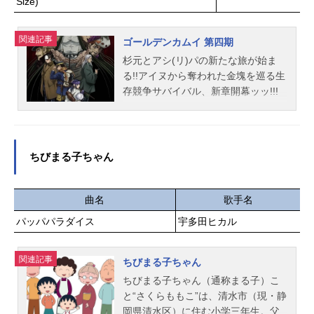
Size)
関連記事
ゴールデンカムイ 第四期
杉元とアシ(リ)パの新たな旅が始ま
る!!アイヌから奪われた金塊を巡る生
存競争サバイバル、新章開幕ッッ!!!
極寒の地・樺太で「不死身の杉元」
こと杉元佐一とアイヌの少女・アシ
(リ)パが再会を果たした後、キロラン
ケの死に直面したアシ(リ)パが金塊の
ちびまる子ちゃん
謎を解く鍵を思い出し、杉元とアシ
(リ)パの間で相棒の契約も更新される
に至った。だが、杉元が第七師団の
曲名
歌手名
支配下にある状況に変わりはない。
パッパパラダイス
宇多田ヒカル
アシ(リ)パ確保の報を受けた鶴見中尉
との対峙が迫る中、共に過酷な旅を
関連記事
生き抜いた白石由竹、谷垣源次郎、
ちびまる子ちゃん
月島軍曹、鯉登少尉は各々の目的や
ちびまる子ちゃん（通称まる子）こ
役目に従ってどのように動くのか？
と“さくらももこ”は、清水市（現・静
一方、第七師団と金塊の争奪戦を
岡県清水区）に住む小学三年生。父