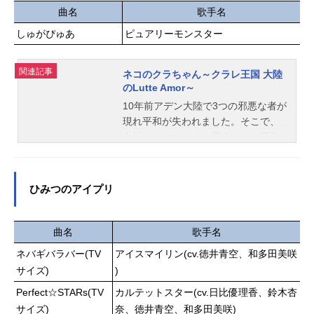
正美丸尾末男：飛田展男浜崎憲孝：
は“一羽のニワトリ”だった。前代未聞
曲名
歌手名
カシワクラツトム富田太郎：摩味→
のオンドリ・バトル・アクション、
しゅがぴゅあ
ピュアリーモンスター
永澤菜教永沢君男：茶風林藤木茂：
開幕！！作品名ニワトリ・ファイタ
中友子野口笑子：田野めぐみみぎわ
ー放送形態TVアニメスケジュール20
花子：ならはしみき山田笑太：山本
関連記事
26年4月5日（日）～2026年6月21日
ネコのクラちゃん～クラレ王国 大陸
圭子→本井えみ大野けんいち：沼田
のLutte Amor～
（日）TOKYOMX・BS日テレにて話
祐介杉山さとし：真山亜子山根強：
数全12話キャストケイジ：三宅健太
10年前アデン大陸で3つの邪悪な者が
陶山章央小杉太：一龍斎貞友長山
エリザベス：本多真梨子ピヨ子：井
現れ平和が失われました。そこで、
治：佐々木優子ナレーション：キー
澤詩織ケイスケ：大野智敬モリオ：
女神デュースにより召喚された勇敢
トン山田→木...
かぬか光明九冴音：甲斐田裕子裕
な3匹クラレロイロード・メトスクラ
二：笠間淳ヒカリ：藤原夏海ケイザ
イシス・神木桜の活躍により10年戦
ン：大塚明夫サラ：遠野ひかるスタ
争で勝利し、アデン大陸は平和を取
ひみつのアイプリ
ッフ原作：桜谷シュウ監督：鈴木大
り戻しクラレを中心にクラレ王国そ
介脚本：瀬古浩司キャラクターデザ
してクライシス帝国や神木街などで
イン：茶之原拓也 ShinJoseph美術
面白可笑しくネコたちの日常で平和
曲名
歌手名
監督：野山裕司色彩設計：松下由佳
なドタバタなストーリーがはじまる
ネバギバラバー(TV
アイスマイリン(cv.徳井青空、和多田美咲
撮影監督：渡辺啓介 林翔子編集：
のでした！！！！作品名ネコのクラ
サイズ)
)
日髙初美音楽：高橋哲也（テラムジ
ちゃん～クラレ王国大陸のLutteAmor
カ）音響監督：長崎行男音響効果：
～放送形態TVアニメシリーズネコの
Perfect☆STARs(TV
カルテットスター(cv.日比優理香、鈴木杏
川田清貴音響制作：ブシロードムー
クラちゃん～Ordinarydays～スケジ
サイズ)
奈、徳井青空、和多田美咲)