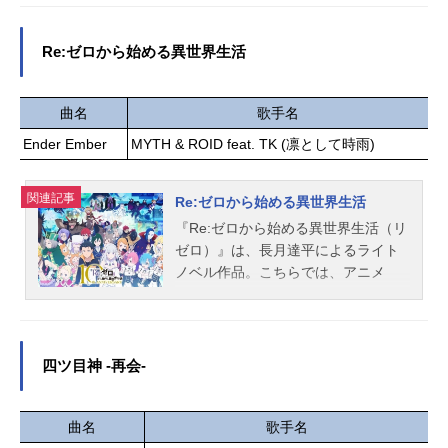
介！
淳一郎サブキャラクターデザイン：
中島千明 朱里衣装デザイン：葛原
Re:ゼロから始める異世界生活
詩...
曲名
歌手名
Ender Ember
MYTH & ROID feat. TK (凛として時雨)
関連記事
Re:ゼロから始める異世界生活
『Re:ゼロから始める異世界生活（リ
ゼロ）』は、長月達平によるライト
ノベル作品。こちらでは、アニメ
『リゼロ』のあらすじ、キャスト声
優、スタッフ、オススメ記事をご紹
介！
四ツ目神 -再会-
曲名
歌手名