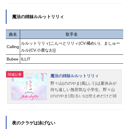
人七色シグル：伊瀬茉莉也神成シエ
追月朔也は、半人前の高校生探偵。
ル：古田一紀万獣キング：鈴木崚汰
今日も依頼を受け、意気揚々と浮気
億⻑トグロ：濱野大輝チョー・パ
調査や猫探しなど地味な仕事にいそ
魔法の姉妹ルルットリリィ
ン：若井友希不死原バーン：小林裕
しむが、なぜか行く先々で殺人事件
介猫山ゾナモス：かぬか光明難波ゆ
に巻き込まれてしまう。しかも"被害
に：前川涼子スタッフ企画・原案：
者"は自分自身!?特殊体質によって毎
曲名
歌手名
タカラトミー 小学館原作：BEYBLA
度生き返る朔也を膝枕で出迎えるの
ルルットリリィ[こんぺとリリィ(CV.橘めい)、ましゅー
DEX（小学館「月刊コロコロコミッ
は優秀な助手リリテア。「また殺さ
Calling
ルル(CV.小鹿なお)]
ク」連載）［作］河本ほむら・武野
れてしまったのですね、探偵様」
光／［漫画］出水ぽすか総監督：秋
「……らしいね」探偵として、そし
Bubee
ILLIT
山勝仁監督：寺田素都シリーズ原
て被害者として、朔也は文字通り命
案・シナリオ協力：武野光キャラク
懸けで数々の難事件を解決していく─
関連記事
魔法の姉妹ルルットリリィ
ター原案：出水ぽすかシリーズ構
─!てにをは×りいちゅで贈る掟破りミ
成：兵頭一歩キャラクターデザイ
野々山(ののやま)風(ふう)は夏休みが
ステリー、開幕。作品名また殺され
ン：長...
待ち遠しい無邪気な小学生。野々山
てしまったのですね、探偵様放送形
(ののやま)流(るい)は控えめだけど頑
態TVアニメスケジュール2026年4月2
張り屋さんの中学生。むかしは仲良
日（木）～2026年6月18日（木）TB
し姉妹だったふたりも、最近、心の
Sにて話数全12話キャスト追月朔也：
距離がなんだか遠くて……。ある
安田陸矢リリテア：若山詩音灰ヶ峰
日、風は不思議な宇宙船に出会い、
ゆりう：青山吉能ベルカ・ゼッペリ
夜のクラゲは泳げない
魔法の力を授かる。そして一方で流
ン：高田憂希シャルディナ・インフ