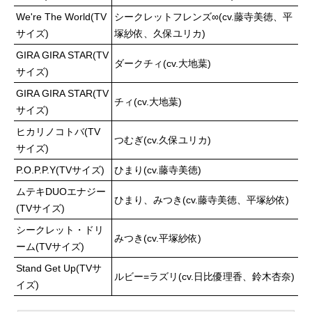
ブアニメーションプロデューサー：
ュール2026年4月1日（水）～TOKY
We're The World(TV
シークレットフレンズ∞(cv.藤寺美徳、平
保住昇汰アニメーション制作：サン
OMXにてキャストクラレロイロ―
サイズ)
塚紗依、久保ユリカ)
ジゲン企画プロデュース：SOLAENT
ド：雨宮天メトスクライシス：松岡
ERT...
禎丞神木桜：小園凌央スズレーヌロ
GIRA GIRA STAR(TV
ダークチィ(cv.大地葉)
―ド：宮崎寿々佳ロレアミロード：
サイズ)
能登麻美子リズクライシス：月野も
GIRA GIRA STAR(TV
あミルエール：内田彩フルールフ
チィ(cv.大地葉)
サイズ)
ラ：加隈亜衣シャルオット：市ノ瀬
加那高津純也：久保ユリカアロンア
ヒカリノコトバ(TV
つむぎ(cv.久保ユリカ)
マス：瀬戸麻沙美ミリアナターシ
サイズ)
ャ：小池理子林信玄：子安光樹ナレ
P.O.P.P.Y(TVサイズ)
ひまり(cv.藤寺美徳)
ーション：桃井はるこスタッフ原
ムテキDUOエナジー
作・企画：DNAXCATCO.,LTD.監
ひまり、みつき(cv.藤寺美徳、平塚紗依)
督：應家馨シリーズ構成・脚本・キ
(TVサイズ)
ャラクター原案：陳仲君 應家馨作
シークレット・ドリ
画・美術監督：應家馨 樂祈色彩設
みつき(cv.平塚紗依)
ーム(TVサイズ)
計：鄒雲音響監督・編集：庄司秀毅
Stand Get Up(TVサ
音楽：幽火 渋谷秀人音楽プロデュ
ルビー=ラズリ(cv.日比優理香、鈴木杏奈)
ーサー：tomi...
イズ)