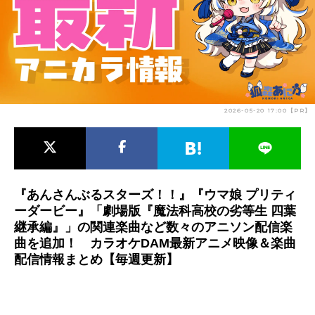
アニメ映画一覧
実写化映画一覧
今期アニメ曜日別一覧
春アニメ
夏アニメ
2026-05-20 17:00【PR】
秋アニメ
冬アニメ
男性声優/女性声優一覧
FOLLOW US
『あんさんぶるスターズ！！』『ウマ娘 プリティ
ーダービー』「劇場版『魔法科高校の劣等生 四葉
継承編』」の関連楽曲など数々のアニソン配信楽
曲を追加！ カラオケDAM最新アニメ映像＆楽曲
配信情報まとめ【毎週更新】