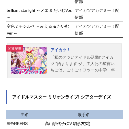
信部
brilliant starlight ～メエ & たいむVer.
アイカツアカデミー！配
～
信部
空色ミチシルベ ～みえる & たいむ
アイカツアカデミー！配
Ver.～
信部
関連記事
アイカツ！
「私のアツいアイドル活動!“アイカ
ツ!”始まりますっ!」主人公の星宮い
ちごは、ごくごくフツーの中学一年
生の女の子。ところが、親友のあお
いに誘われてアイドル養成の名門
校“スターライト学園”に編入したこと
で、いちごをとりまく世界がガラリ
アイドルマスター ミリオンライブ! シアターデイズ
と変わってしまう。さまざまなライ
バルたちと出会い、アイドルとして
の心得を学びながら、いちごはアイ
曲名
歌手名
カツカードを使って数々のオーディ
SPARKERS
高山紗代子(CV.駒形友梨)
ションに挑戦していくことに。新人