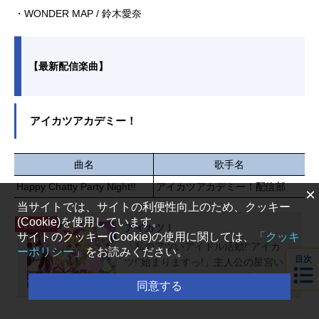
・WONDER MAP / 鈴木愛奈
【最新配信楽曲】
アイカツアカデミー！
曲名
歌手名
Happy Chatty Party Night!!
アイカツアカデミー！配信部
×
当サイトでは、サイトの利便性向上のため、クッキー
(Cookie)を使用しています。
関連記事
アイカツ！
サイトのクッキー(Cookie)の使用に関しては、
「クッキ
「私のアツいアイドル活動!“アイカ
ーポリシー」
をお読みください。
目次
ツ!”始まりますっ!」主人公の星宮い
ちごは、ごくごくフツーの中学一年
同意する
生の女の子。ところが、親友のあお
いに誘われてアイドル養成の名門