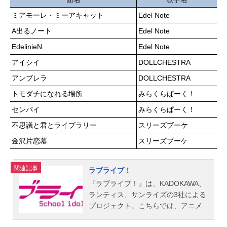
野々山桂一：笠間淳野々山汐：大原
から少しだけはみ出した少女たちは
ミアモーレ・ミーアキャット
Edel Note
めぐみ日の浦茉莉：遠藤綾バーナー
匿名アーティスト“JELEE”を結成す
ドけんと：水島裕綿屋凛：大橋彩香
A出るノート
Edel Note
る。自分じゃない“私たち”なら——輝
オリンズ：広瀬裕也ピヨピヨン・ポ
けるかもしれない。作品名夜のクラ
EdelinieN
Edel Note
ンポロ...
ゲは泳げない放送形態TVアニメスケ
アイシイ
DOLLCHESTRA
ジュール2024年4月6日（土）～2024
年6月22日（土）TOKYOMX・AT-X
アンブレラ
DOLLCHESTRA
ほか話数全12話キャスト光月まひ
トモダチになれる場所
みらくらぱーく！
る：伊藤美来山ノ内花音：高橋李依
センパイ
みらくらぱーく！
渡瀬キウイ：富田美憂高梨・キム・
アヌーク・めい：島袋美由利みー
不思議と君とライブラリー
スリーズブーケ
子：上坂すみれ瀬藤メロ：岡咲美保
金沢片恋慕
スリーズブーケ
柳桃子：首藤志奈鈴村あかり：天城
サリー佳歩：松浦愛弓美音：安済知
佳亜璃恵瑠：東山奈央小春：瀬戸麻
関連記事
ラブライブ！
沙美雪音：甲斐田裕子保奈美店長：
『ラブライブ！』は、KADOKAWA、
椎名へきるスタッフ原作：JELEE監
ランティス、サンライズの3社による
督：竹下良平シリーズ構成・脚本：
プロジェクト。こちらでは、アニメ
屋久ユウキキャラクター原案：popm
『ラブライブ！』シリーズをご紹
an3580キャラクターデザイン：谷口