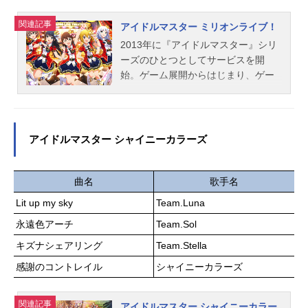
アイドルいちごの、明るく元気なア
関連記事
イドル活動が幕を開ける……!作品名
アイドルマスター ミリオンライブ！
アイカツ！放送形態TVアニメスケジ
2013年に『アイドルマスター』シリ
ュール2012年10月8日（月）〜2013
ーズのひとつとしてサービスを開
年9月26日（木）テレビ東京ほか話数
始。ゲーム展開からはじまり、ゲー
全50話キャスト星宮いちご：諸星す
ム以外にもライブイベント、グッ
みれ霧矢あおい：田所あずさ紫吹
ズ、CD、ラジオなど幅広い展開を見
蘭：大橋彩香有栖川おとめ：黒沢と
せております。アプリゲーム『アイ
もよ藤堂ユリカ：沼倉愛美北大路さ
ドルマスターミリオンライブ！シア
アイドルマスター シャイニーカラーズ
くら：安野希世乃一ノ瀬かえで：三
ターデイズ』も現在好評配信中で
村ゆうな神崎美月：寿美菜子星宮り
す。作品名アイドルマスターミリオ
んご：能登麻美子星宮らいち：瀬戸
ンライブ！シリーズTHEIDOLM＠ST
曲名
歌手名
麻沙美光石織姫：松谷彼哉ジョニー
ERキャスト天海春香：中村繪里子最
Lit up my sky
Team.Luna
別府：保村真スタッフ原作：サンラ
上静香：田所あずさ伊吹翼：Machico
イズ制作：サンライズ（BNPicture
永遠色アーチ
Team.Sol
エミリースチュアート：郁原ゆう大
s）原案：バンダイ監督：木村隆一シ
神環：稲川英里北上麗花：平山笑美
キズナシェアリング
Team.Stella
リーズ構成：加藤陽一キャラクター
北沢志保：雨宮天木下ひなた：田村
感謝のコントレイル
シャイニーカラーズ
デザイン：やぐちひろこ美術監督：
奈央高坂海美：上田麗奈桜守歌織：
大貫雄司色彩設計：大塚眞純ＣＧデ
香里有佐佐竹美奈子：大関英里篠宮
ィレクター：谷口顕也撮影監督：...
可憐：近藤唯島原エレナ：角元明日
関連記事
アイドルマスター シャイニーカラー