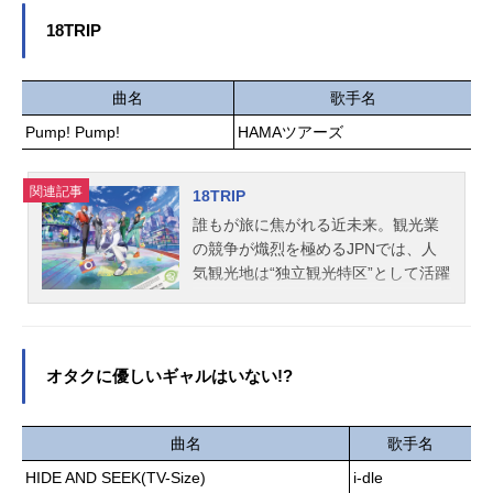
ける、寮長の絹枝。圧倒的な存在感
を放つ、美しき特待生の絵美。彼女
18TRIP
に憧れ、妬み、視線を求め続けた桂
子とその家族――。彼女たちのかけ
がえのない日々が、人物の視点を変
曲名
歌手名
え、交錯しながらゆるやかに繋がっ
Pump! Pump!
HAMAツアーズ
ていく。今を生きる少女たちの、
瑞々しく鮮烈な青春グラフィティ。
関連記事
作品名淡島百景放送形態TVアニメス
18TRIP
ケジュール2026年4月9日（木）～20
誰もが旅に焦がれる近未来。観光業
26年6月25日（木）フジテレビにて
の競争が熾烈を極めるJPNでは、人
話数全12話キャスト田畑若菜：中林
気観光地は“独立観光特区”として活躍
新夏竹原絹枝：大地葉上田良子：茅
していた。かつて有数の観光特区だ
野愛衣岡部絵美：藤原夏海伊吹桂
ったHAMA18区は、今や落ちぶれて
子：恒松あゆみ小鳥遊紗羅：市ノ瀬
しまい見る影もない。生まれ育ったH
加那藤沢江里：清水理沙雅楽川静
AMAを愛する主人公は、幼なじみに
オタクに優しいギャルはいない!?
香：泊明日菜スタッフ原作：志村貴
巻き込まれるまま観光業立て直しの
子（『淡島百景』太田出版）監督：
ため奮闘することに。少し不思議な
浅香守生キャラクターデザイン：濱
ハプニングと、おもてなしに賭ける
曲名
歌手名
田邦彦シリーズ構成：中⻄やすひろ
情熱。旅のパートナーは、誰にも言
HIDE AND SEEK(TV-Size)
i-dle
美術監督：中村豪希色彩設計：大野
えない荷物を抱えた観光区長たち。