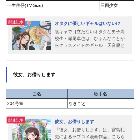
春恵撮影監督：酒井淳子音楽：小畑
一生仲仔(TV-Size)
三四少女
たくさんのできごとがカセットに吹
貴裕アニメーション制作：マッドハ
き込まれ、忘れられない旅の思い出
ウス主題歌OP：「bluehour」HanaH
に代わる。作品名18TRIPスケジュー
関連記事
オタクに優しいギャルはいない!?
opeED：「光」中島美嘉公開開始年
ル2024年5月23日（木）配信開始キ
陰キャで目立たないオタクな男子高
＆季節2026春アニメ電子書籍『淡島
ャスト主人公：沼倉愛美 畠中祐大
校生・瀬尾卓也は、ひょんなことか
百景』電子書籍（コミック）(C)志村
黒可不可：小林千晃西園練牙：小笠
らクラスメイトのギャル・天音慶と
貴子・...
原仁叢雲添：中島ヨシキ神名雪風：
伊地知琴子に話しかけられる。クー
深町寿成鹿礼光：水中雅章五十竹あ
ルだがどこか抜けていて同じオタク
く太：内田修一衣川季肋：佐藤祐吾
の匂いがする天音と、座席に加えて
斜木七基：大塚剛央輝矢宗氏：熊谷
距離感も近い陽気な伊地知。天音は
彼女、お借りします
俊輝久楽間潮：堂島颯人北片來人：
妹の影響でアニメを知っているだけ
石谷春貴畔川幾成：堀金蒼平夏焼千
で、決してオタクではないと言い張
弥：梅田修一朗木ノ内太緒：寺島惇
るが…？タイプの違う魅力MAXなギ
曲名
歌手名
太百目鬼潜：矢田悠祐蜂乃屋凪：坂
ャル二人とオタク男子が、趣味を通
田将吾白光糖衣：榊原優希白光琉
204号室
なきごと
して惹かれ合い関係性を深めていく
衣：小松昌平棗夜鷹：光富崇雄夜半
ラブコメディ！はたして、オタクに
子タろ：堀江瞬笛吹也千代：天﨑滉
関連記事
優しいギャルはいるのか！？作品名
彼女、お借りします
平雁金朔次郎：古川慎北片生行：戸
オタクに優しいギャルはいない!?放
『彼女、お借りします』は、宮島礼
谷菊之介岩渕ダニエル比呂士：小林
送形態TVアニメスケジュール2026年
吏によるラブコメ漫画作品。こちら
親弘天元虎晴：吾妻奎太楪琴之