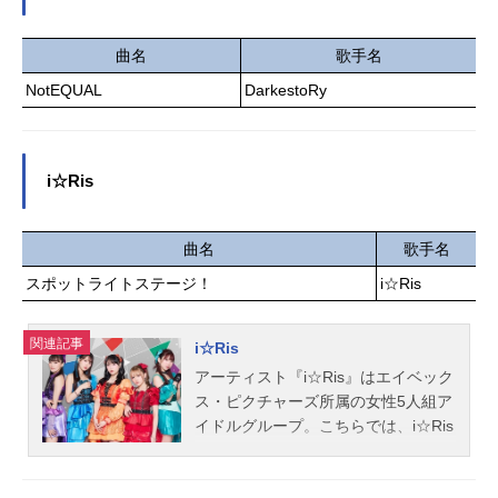
こちらでは、水瀬いのりさんのオス
スメ記事をご紹介！
曲名
歌手名
NotEQUAL
DarkestoRy
i☆Ris
曲名
歌手名
スポットライトステージ！
i☆Ris
関連記事
i☆Ris
アーティスト『i☆Ris』はエイベック
ス・ピクチャーズ所属の女性5人組ア
イドルグループ。こちらでは、i☆Ris
のオススメ記事、音楽情報、関連動
画をご紹介！