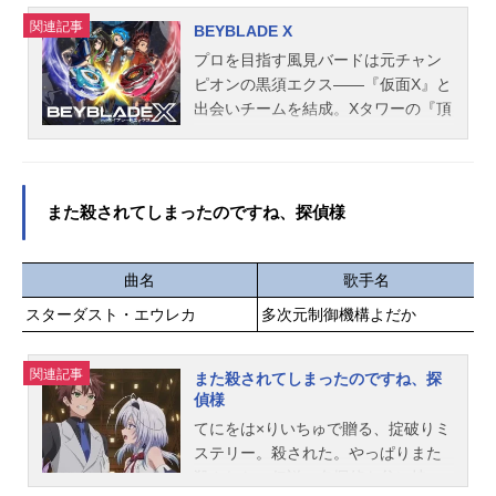
は小さなガイド役の少女だった。さ
関連記事
らにそこに通りがかった、腹ペコの
BEYBLADE X
剣士。心優しき魔法使いの少女。行
プロを目指す風見バードは元チャン
き倒れていた猫の獣人(ビースト)。
ピオンの黒須エクス――『仮面X』と
次々に生まれた絆が、あなたを世界
出会いチームを結成。Xタワーの『頂
に繋ぎとめていく。例え記憶が戻る
上』を目指す。しかし彼らを待ち受
方法は分からなくとも―和やかな暮
けるのは誰も見たことがない壮絶な
らしにも慣れ、それなりに楽しく生
バトルだった。まだ見ぬもの、そし
きていけると思っていた。だが、平
て見えないもの──“X”。最高加速(エ
また殺されてしまったのですね、探偵様
穏な時は永遠には続かない。ランド
クストリーム)したベイブレードが新
ソルに巨大な陰謀の影が差し込む
時代を駆け抜ける！作品名BEYBLAD
時、あなたと少女たちの運命が大き
EX放送形態TVアニメシリーズベイブ
曲名
歌手名
く動き出す―作品名プリンセスコネ
レードスケジュール2023年10月6日
スターダスト・エウレカ
多次元制御機構よだか
クト！Re:Diveスケジュール2018年2
（金）～2026年3月27日（金）テレ
月15日（木）配信キャストペコリー
ビ東京系にて話数全122話キャスト黒
ヌ：M・A・Oコッコロ：伊藤美来キ
関連記事
須エクス：斉藤壮馬風見バード：梅
また殺されてしまったのですね、探
ャル：立花理香ユイ：種田梨沙ヒヨ
偵様
田修一朗七色マルチ：野口瑠璃子白
リ：東山奈央レイ：早見沙織ミミ：
星テンカ：夏吉ゆうこ黒須ナイン：
てにをは×りいちゅで贈る、掟破りミ
日高里菜ミソギ：諸星すみれキョウ
宮白桃子タイショー：魚建冥殿メイ
ステリー。殺された。やっぱりまた
カ：小倉唯スタッフメインテーマ作
コ：青木瑠璃子龍宮クロム：石川界
殺された。伝説の名探偵を父に持つ
曲：田...