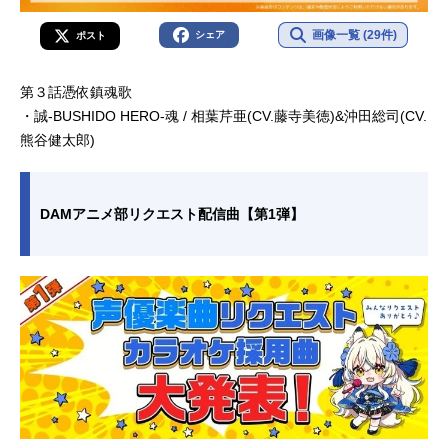
画像一覧 (29件)
シェア
ポスト
第３話憑依鎮魂歌
・誠-BUSHIDO HERO-魂 / 相葉芹亜(CV.藤寺美徳)&沖田総司(CV.
熊谷健太郎)
DAMアニメ部リクエスト配信曲【第1弾】