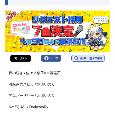
画像一覧 (29件)
シェア
ポスト
・夢の続き / 佐々木李子×木暮晃石
・海踏みのスピカ / 水瀬いのり
・アニバーサリー / 水瀬いのり
・NotEQUAL / DarkestoRy