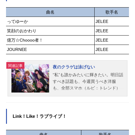
もまた、素敵な魔法の力を手にして
ェリシャス：釘宮理恵漫呂木薫太：
いた。あこがれていた大人の姿に変
曲名
歌手名
小西克幸スタッフ原作：てにをは
身する風と流。ただし、ルールがふ
（MF文庫J「また殺されてしまった
ってゆーか
JELEE
たつ。「期限は1年間」、「魔法のこ
のですね、探偵様」／KADOKAWA
笑顔のおかわり
JELEE
とを誰にも知られてはいけない」。
刊）キャラクター原案：りいちゅ監
やがてふたりはお互いの秘密を知ら
督：直谷たかしシリーズ構成：井上
億万☆Choooo者！
JELEE
ぬまま、それぞれアイドルとして活
美緒キャラクターデザイン：熊田明
JOURNEE
JELEE
躍することに――！作品名魔法の姉
子色彩設計：小野寺笑子美...
妹ルルットリリィ放送形態TVアニメ
スケジュール第1クール：2026年4月
関連記事
夜のクラゲは泳げない
5日（日）～2026年6月21日（日）第
“私”も誰かみたいに輝きたい。明日話
2クール：2026年10月～TOKYOM
すべき話題も、今週買うべき洋服
X・ABCテレビほか話数第1クール：
も、全部スマホ（ルビ：トレンド）
全12話キャスト野々山風＆こんぺと
が教えてくれる。何者かになってみ
リリィ：橘めい野々山流＆ましゅー
たい——そんな願いを持つ間もない
ルル：小鹿なおうぐいす：七海ひろ
ほどこの世界は忙しい。活動休止中
きあずき：茅野愛衣神立塔子：和泉
のイラストレーター“海月ヨル”歌で見
Link！Like！ラブライブ！
風花青園せな：廣原ふうミーター：
返したい元・アイドル“橘ののか”自
八乙女光瀬尾翔太：天﨑滉平角谷久
称・最強Vtuber“竜ヶ崎ノクス”推しを
士：橘龍丸神立矢須王：杉田智和
支えたい謎の作曲家“木村ちゃん”世界
曲名
歌手名