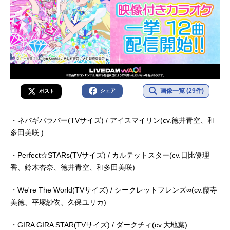
画像一覧 (29件)
シェア
ポスト
・ネバギバラバー(TVサイズ) / アイスマイリン(cv.徳井青空、和
多田美咲 )
・Perfect☆STARs(TVサイズ) / カルテットスター(cv.日比優理
香、鈴木杏奈、徳井青空、和多田美咲)
・We're The World(TVサイズ) / シークレットフレンズ∞(cv.藤寺
美徳、平塚紗依、久保ユリカ)
・GIRA GIRA STAR(TVサイズ) / ダークチィ(cv.大地葉)