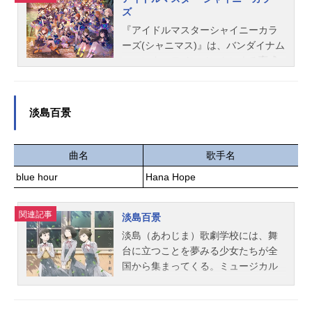
香ジュリア：愛美白石紬：南早紀周
ズ
防桃子：渡部恵子高山紗代子：駒形
『アイドルマスターシャイニーカラ
友梨田中琴葉：種田梨沙天空橋朋
ーズ(シャニマス)』は、バンダイナム
花：小岩井ことり徳川まつり：諏訪
コエンターテインメントによる育成
彩花所恵美：藤井ゆきよ豊川風花：
シミュレーションゲーム。こちらで
末柄里恵中谷育：原嶋あかり永吉
は、『アイドルマスターシャイニー
昴：斉藤佑圭七尾百合子：伊藤美来
カラーズ(シャニマス)』のキャスト声
淡島百景
二階堂千鶴：野村香菜子野々原茜：
優、キャラクター、オススメ記事を
小笠原早紀箱崎星梨花：麻倉もも馬
ご紹介！TVアニメ『アイドルマスタ
場このみ：髙橋ミナミ福田のり子：
ーシャイニーカラーズ』の情報はこ
曲名
歌手名
浜崎奈々舞浜歩：戸田めぐみ真壁瑞
ちら▼
blue hour
Hana Hope
希：阿部里果松田亜利沙：村川梨衣
宮尾美也：桐谷蝶々望月杏奈：夏川
椎菜百瀬莉緒：山口立花子矢吹可
関連記事
淡島百景
奈：木戸衣...
淡島（あわじま）歌劇学校には、舞
台に立つことを夢みる少女たちが全
国から集まってくる。ミュージカル
スターに憧れて入学した、新入生の
若菜。親友の思いを背負って学び続