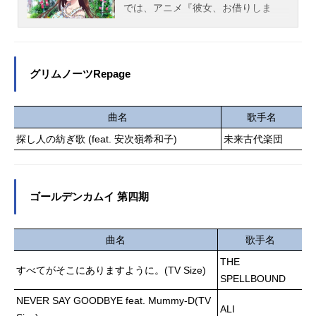
4月8日（水）～2026年6月24日
では、アニメ『彼女、お借りしま
丞：...
（水）テレビ朝日系全国ネットほか
す』のあらすじ、キャスト声優、ス
話数全12話キャスト瀬尾卓也：小村
タッフ、オススメ記事をご紹介！
将天音慶：稲垣好伊地知琴子：芹澤
優伊地知弦一郎：笠間淳雨宮紗優：
グリムノーツRepage
小原好美伊地知翔：種﨑敦美伊地知
響：加藤英美里スタッフ原作：のり
しろちゃん 漫画：魚住さかな
曲名
歌手名
（「月刊コミックゼノン」連載／コ
探し人の紡ぎ歌 (feat. 安次嶺希和子)
未来古代楽団
アミックス）監督：三田新シリーズ
構成：犬飼和彦キャラクターデザイ
ン・総作画監督：松田りおん美術監
督：丹伊田輝彦色彩設計：岩本彩加C
ゴールデンカムイ 第四期
G監督：木村篤撮影監督：野口優輔編
集：長坂智樹音楽：佐藤航アニメー
ション制作：トムス・エンタテイン
曲名
歌手名
メント...
THE
すべてがそこにありますように。(TV Size)
SPELLBOUND
NEVER SAY GOODBYE feat. Mummy-D(TV
ALI