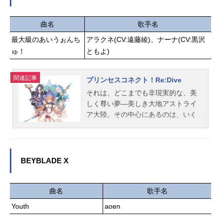
す!!作品名ひみつのアイプリ放送形態
TVアニメシリーズプリパラスケジュ
曲名
歌手名
ール2024年4月7日（日）〜2025年3
最大級のあいうぉんち
アラクネ(CV:遠藤綾)、ナーナ(CV:黒沢
月30日（日）テレビ東京系にて話数
全51話キャスト青空ひまり：藤寺美
ゅ！
ともよ)
徳星川みつき：平塚紗依鈴風つむ
ぎ：久保ユリカ一条寺サクラ：日比
関連記事
プリンセスコネクト！Re:Dive
優理香二階堂タマキ：鈴木杏奈三ツ
それは、どこまでも非現実的な、美
葉アイリ：徳井青空四之宮リンリ
しく尊い夢―美しき大地アストライ
ン：和多田美咲真実夜チィ：大地葉
ア大陸。その中心にあるのは、いく
スタッフ原作：タカラトミーアーツ
つもの種族―獣人(ビースト)、エル
／シンソフィア監督：藤咲淳一 山
フ、魔族、人間(ヒューマン)が助け合
口健太郎チーフディレクター：ParkC
って暮らす街、王都『ランドソ
hiMan NamS...
ル』。主人公であるあなたが目を覚
BEYBLADE X
ましたのはその近くの平原だった。
穏やかな風の音、瑞々しい草花の匂
い。しかし、記憶だけがすっぽりと
曲名
歌手名
抜け落ちている。見知らぬ世界でた
Youth
aoen
った一人、戸惑うあなたを導いたの