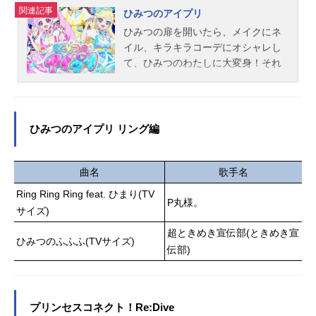
関連記事
ひみつのアイプリ
ひみつの扉を開いたら、メイクにネ
イル、キラキラコーデにオシャレし
て、ひみつのわたしに大変身！それ
がアイドルプリンセス『アイプ
リ』！さぁ、みんなもひみつの世界
に飛び込めば、アイプリになれちゃ
うかも！？私立パラダイス学園に入
ひみつのアイプリ リング編
学した主人公・青空ひまりと星川み
つき。アイプリに憧れるひまりの夢
は、おともだちを1万人つくること！
曲名
歌手名
でも人見知りでキンチョーしぃのひ
Ring Ring Ring feat. ひまり(TV
まりには、ちょっとむずかしいか
P丸様。
サイズ)
も……。そんなひまりが思いがけず
超ときめき宣伝部(ときめき宣
アイプリデビューすることに！？親
ひみつのふふふ(TVサイズ)
友のみつきにも言えない『ひみつ』
伝部)
ができちゃった！だけど、みつきに
もなにやら『ひみつ』があるよう
で……。ひみつを抱えたひまりとみ
プリンセスコネクト！Re:Dive
つき、2人のアイプリがはじまりま