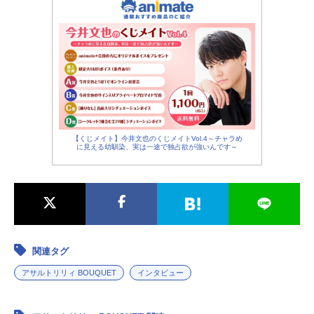
【くじメイト】今井文也のくじメイトVol.4～チャラめ
に見える幼馴染、実は一途で独占欲が強いんです～
関連タグ
アサルトリリィ BOUQUET
インタビュー