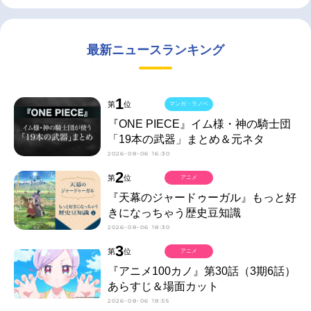
最新ニュースランキング
1
第
位
マンガ・ラノベ
『ONE PIECE』イム様・神の騎士団
「19本の武器」まとめ＆元ネタ
2026-08-06 16:30
2
第
位
アニメ
『天幕のジャードゥーガル』もっと好
きになっちゃう歴史豆知識
2026-08-06 18:30
3
第
位
アニメ
『アニメ100カノ』第30話（3期6話）
あらすじ＆場面カット
2026-08-06 18:55