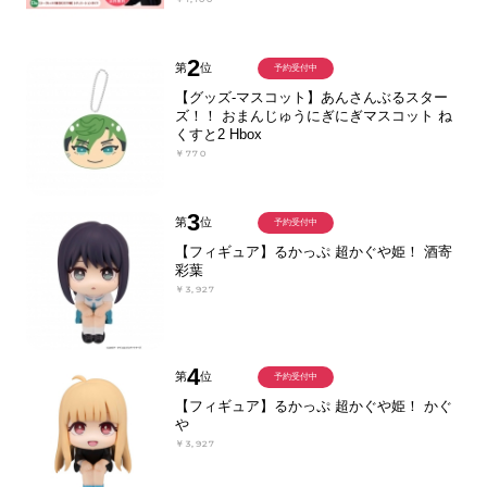
2
第
位
予約受付中
【グッズ-マスコット】あんさんぶるスター
ズ！！ おまんじゅうにぎにぎマスコット ね
くすと2 Hbox
￥770
3
第
位
予約受付中
【フィギュア】るかっぷ 超かぐや姫！ 酒寄
彩葉
￥3,927
4
第
位
予約受付中
【フィギュア】るかっぷ 超かぐや姫！ かぐ
や
￥3,927