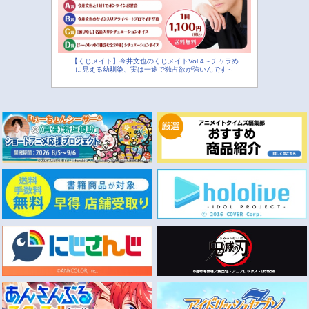
【くじメイト】今井文也のくじメイトVol.4～チャラめ
に見える幼馴染、実は一途で独占欲が強いんです～