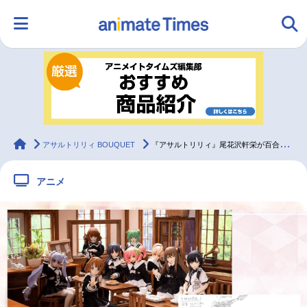
HOME
ランキング
アニメ
声優
ラジオ
みんなの声
グッズ
映画
animateTimes
アサルトリリィ BOUQUET
『アサルトリリィ』尾花沢軒栄が百合に対するこだわりや初期構想を明かす丨インタビュー【前編】
アニメ
マンガ・ラノベ
ゲーム・アプリ
音楽
コスプレ
2.5次元
配信・Vtuber
トレンド
無料マンガ
最新記事一覧
アニメ記事一覧
声優記事一覧