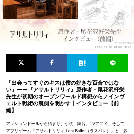
アニメ映画一覧
実写化映画一覧
今期アニメ曜日別一覧
春アニメ
夏アニメ
2026-06-03 18:00【PR】
秋アニメ
冬アニメ
男性声優/女性声優一覧
FOLLOW US
「出会ってすぐのキスは僕の好きな百合ではな
い」ーー『アサルトリリィ』原作者・尾花沢軒栄
先生が初期のオープンワールド構想からノインヴ
ェルト戦術の裏側を明かす丨インタビュー【前
編】
アクションドールから始まり、小説、舞台、TVアニメ、そして
アプリゲーム『アサルトリリィ Last Bullet（ラスバレ）』と、多