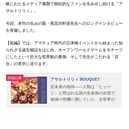
岐にわたるメディア展開で熱狂的なファンを生み出し続ける『ア
サルトリリィ』。
今回、本作の生みの親・尾花沢軒栄先生へのロングインタビュー
を実施しました。
【前編】では、アマチュア時代の立体物イベントから始まった知
られざる誕生秘話をはじめ、オープンワールドゲームをモチーフ
にしたという壮大な世界観の裏側、そして先生がこだわる「百
合」の美学に迫ります。
関連記事
アサルトリリィ BOUQUET
近未来の地球――人類は「ヒュー
ジ」と呼ばれる謎の生命体の出現で
破滅の危機に瀕していた。全世界が
対ヒュージという一事に団結し、科
学と魔法の力を結集した決戦兵器「C
HARM（チャーム）」の開発に成
功、その使用者となる少女たち「リ