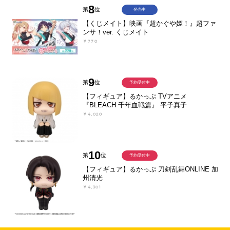
8
第
位
発売中
【くじメイト】映画『超かぐや姫！』超ファ
ンサ！ver. くじメイト
￥770
9
第
位
予約受付中
【フィギュア】るかっぷ TVアニメ
『BLEACH 千年血戦篇』 平子真子
￥4,020
10
第
位
予約受付中
【フィギュア】るかっぷ 刀剣乱舞ONLINE 加
州清光
￥4,301