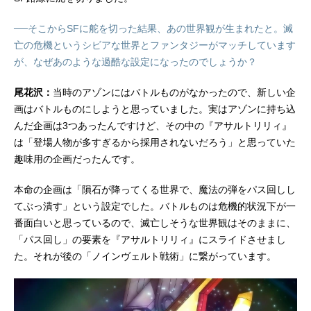
──そこからSFに舵を切った結果、あの世界観が生まれたと。滅
亡の危機というシビアな世界とファンタジーがマッチしています
が、なぜあのような過酷な設定になったのでしょうか？
尾花沢：
当時のアゾンにはバトルものがなかったので、新しい企
画はバトルものにしようと思っていました。実はアゾンに持ち込
んだ企画は3つあったんですけど、その中の『アサルトリリィ』
は「登場人物が多すぎるから採用されないだろう」と思っていた
趣味用の企画だったんです。
本命の企画は「隕石が降ってくる世界で、魔法の弾をパス回しし
てぶっ潰す」という設定でした。バトルものは危機的状況下が一
番面白いと思っているので、滅亡しそうな世界観はそのままに、
「パス回し」の要素を『アサルトリリィ』にスライドさせまし
た。それが後の「ノインヴェルト戦術」に繋がっています。