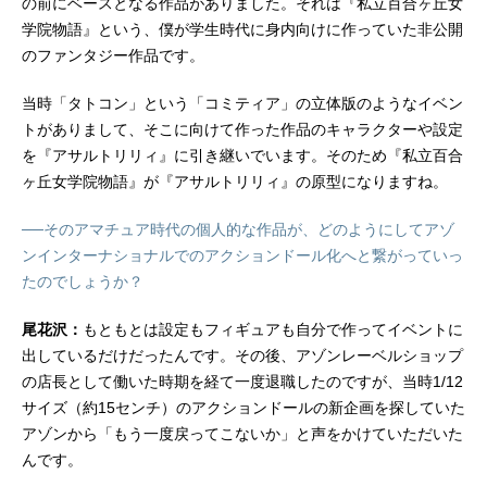
の前にベースとなる作品がありました。それは『私立百合ヶ丘女
ム・ヒルデガルド・v・グロピウス：
学院物語』という、僕が学生時代に身内向けに作っていた非公開
高橋花林真島百由：水瀬いのり遠藤
のファンタジー作品です。
亜羅椰：関根明良田中壱：洲崎綾天
野天葉：津田美波江川樟美：原田彩
当時「タトコン」という「コミティア」の立体版のようなイベン
楓番匠谷依...
トがありまして、そこに向けて作った作品のキャラクターや設定
を『アサルトリリィ』に引き継いでいます。そのため『私立百合
ヶ丘女学院物語』が『アサルトリリィ』の原型になりますね。
──そのアマチュア時代の個人的な作品が、どのようにしてアゾ
ンインターナショナルでのアクションドール化へと繋がっていっ
たのでしょうか？
尾花沢：
もともとは設定もフィギュアも自分で作ってイベントに
出しているだけだったんです。その後、アゾンレーベルショップ
の店長として働いた時期を経て一度退職したのですが、当時1/12
サイズ（約15センチ）のアクションドールの新企画を探していた
アゾンから「もう一度戻ってこないか」と声をかけていただいた
んです。