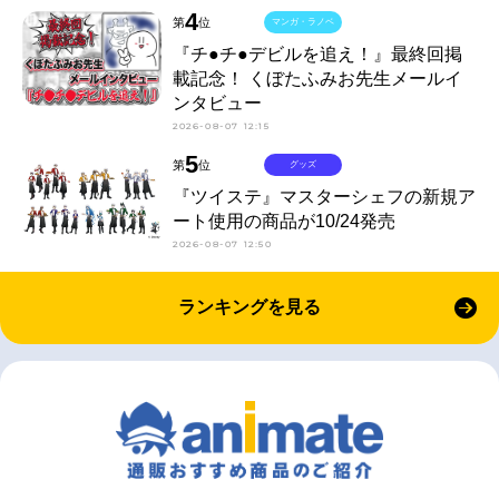
4
第
位
マンガ・ラノベ
『チ●チ●デビルを追え！』最終回掲
載記念！ くぼたふみお先生メールイ
ンタビュー
2026-08-07 12:15
5
第
位
グッズ
『ツイステ』マスターシェフの新規ア
ート使用の商品が10/24発売
2026-08-07 12:50
ランキングを見る