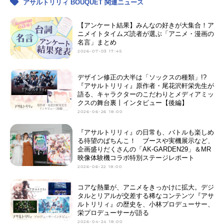
アサルトリリィ BOUQUET 関連ニュース
【アンケート結果】みんなの好きが大集合！ア
ニメイトタイムズ読者が選ぶ「アニメ・漫画の
名言」まとめ
2026-07-03 17:45
デザイン修正の大半は「ソックスの種類」!?
『アサルトリリィ』原作者・尾花沢軒栄先生が
語る、キャラクターのこだわりとメディアミッ
クスの舞台裏丨インタビュー【後編】
2026-06-26 18:00
『アサルトリリィ』の日常も、バトルも楽しめ
る待望のぱちんこ！ ブースや実機展示など、
企画盛りだくさんの「AK-GARDEN29」＆MR
映像体験機コラボ特別ステージレポート
2026-06-22 18:00
コアな熱量が、アニメをきっかけに拡大。デジ
タルとリアルが交差する稀なコンテンツ『アサ
ルトリリィ』の歴史を、小林プロデューサー、
栄プロデューサーが語る
2026-04-24 18:00