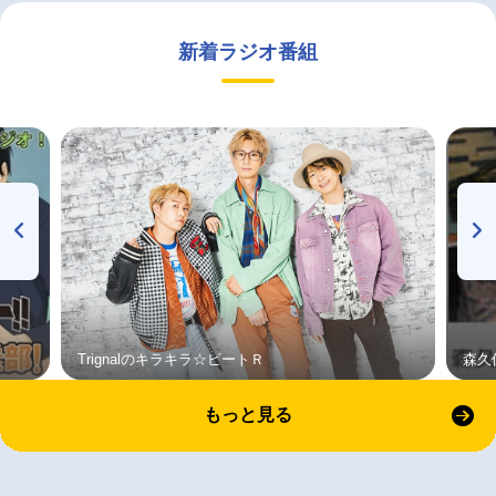
新着ラジオ番組
Trignalのキラキラ☆ビートＲ
森久
もっと見る