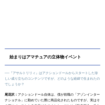
リィ」を養成する機関「ガーデン」
を各地に設立した。ガーデンの中で
も名門と名高い百合ヶ丘女学院に補
欠ながらも合格を果たした一柳梨璃
は、人類存続のために戦うリリィと
しての一歩を踏み出す。かつて、自
身の窮地を救ってくれた白井夢結を
追ってこの学園を受験した梨璃は登
校初日に邂逅を果たすも、以前の夢
結とはどこか違っていて……儚くも
美しく戦う、少女たちの物語が花開
始まりはアマチュアの立体物イベント
く──。作品名アサルトリリィBOUQ
UET放送形態TVアニメシリーズアサ
ルトリリィスケジュール2020年10月
──『アサルトリリィ』はアクションドールからスタートした珍
1日（木）～2020年12月24日（木）T
しい成り立ちのコンテンツですが、どのような経緯で生まれたの
BSほか話数全12話キャスト一柳梨
でしょうか？
璃：赤尾ひかる白井夢結：夏吉ゆう
こ楓・J・ヌーベル：井澤美香子二川
尾花沢：
アクションドール自体は、僕が前職の「アゾンインター
二水：西本りみ安藤鶴紗：紡木吏佐
吉村・Thi・梅：岩田陽葵郭神琳：星
ナショナル」に勤めていた際に商品化されたものですが、実はそ
守紗凪王雨嘉：遠野ひかるミリア