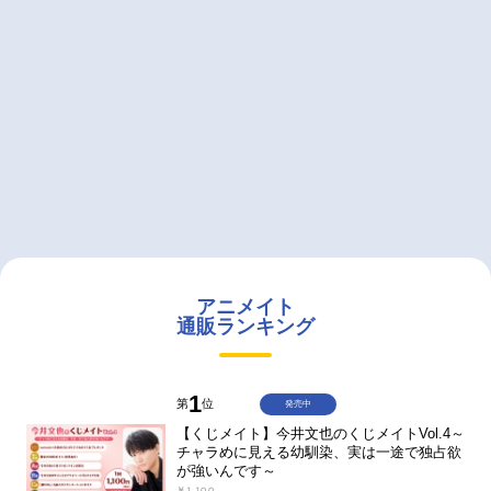
アニメイト
通販ランキング
1
第
位
発売中
【くじメイト】今井文也のくじメイトVol.4～
チャラめに見える幼馴染、実は一途で独占欲
が強いんです～
￥1,100