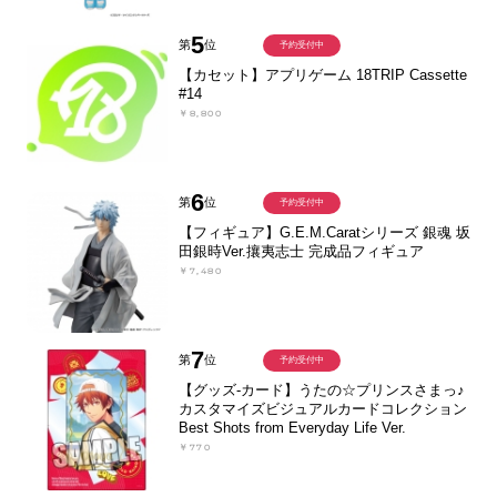
5
第
位
予約受付中
【カセット】アプリゲーム 18TRIP Cassette
#14
￥8,800
6
第
位
予約受付中
【フィギュア】G.E.M.Caratシリーズ 銀魂 坂
田銀時Ver.攘夷志士 完成品フィギュア
￥7,480
7
第
位
予約受付中
【グッズ-カード】うたの☆プリンスさまっ♪
カスタマイズビジュアルカードコレクション
Best Shots from Everyday Life Ver.
￥770