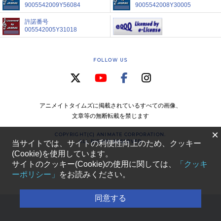
9005542009Y56084
9005542008Y30005
許諾番号
005542005Y31018
FOLLOW US
アニメイトタイムズに掲載されているすべての画像、
文章等の無断転載を禁じます
×
COPYRIGHT(C) ANIMATE CORPORATION.
ALL RIGHTS RESERVED
当サイトでは、サイトの利便性向上のため、クッキー
(Cookie)を使用しています。
サイトのクッキー(Cookie)の使用に関しては、
「クッキ
ーポリシー」
をお読みください。
同意する