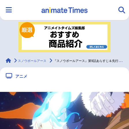
HOME
ランキング
アニメ
声優
ラジオ
みんなの声
グッズ
映画
animateTimes
スノウボールアース
『スノウボールアース』第9話あらすじ＆先行カット
アニメ
マンガ・ラノベ
ゲーム・アプリ
音楽
コスプレ
2.5次元
配信・Vtuber
トレンド
無料マンガ
最新記事一覧
アニメ記事一覧
声優記事一覧