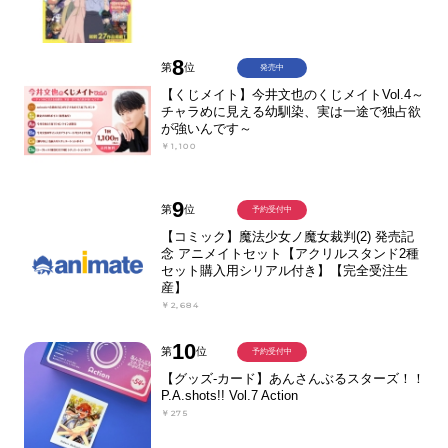
8
第
位
発売中
【くじメイト】今井文也のくじメイトVol.4～
チャラめに見える幼馴染、実は一途で独占欲
が強いんです～
￥1,100
9
第
位
予約受付中
【コミック】魔法少女ノ魔女裁判(2) 発売記
念 アニメイトセット【アクリルスタンド2種
セット購入用シリアル付き】【完全受注生
産】
￥2,684
10
第
位
予約受付中
【グッズ-カード】あんさんぶるスターズ！！
P.A.shots!! Vol.7 Action
￥275