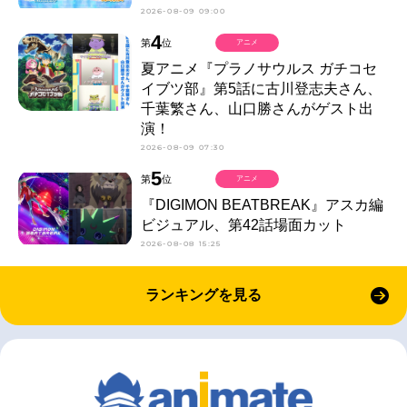
2026-08-09 09:00
4
第
位
アニメ
夏アニメ『プラノサウルス ガチコセ
イブツ部』第5話に古川登志夫さん、
千葉繁さん、山口勝さんがゲスト出
演！
2026-08-09 07:30
5
第
位
アニメ
『DIGIMON BEATBREAK』アスカ編
ビジュアル、第42話場面カット
2026-08-08 15:25
ランキングを見る