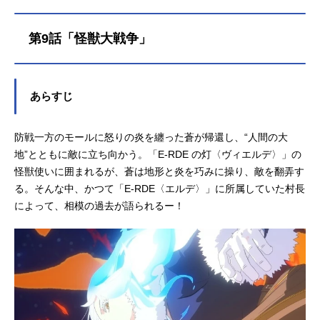
音：田村好泉那由他：河西健吾桜井
多見哉：大野智敬卯月ゆま：奈良平
第9話「怪獣大戦争」
愛実甲乙一：永瀬アンナ西園寺真
琴：森永千才赤城莉子：河瀬茉希相
模逸石：杉田智和スタッフ原作：辻
次夕日郎「スノウボールアース」
あらすじ
（小学館「月刊！スピリッツ連載）
監督：境宗久副監督：岩田健志シリ
防戦一方のモールに怒りの炎を纏った蒼が帰還し、“人間の大
ーズ構成：村越繁キャラクターデザ
イン/総作画監督：河野敏弥メカデザ
地”とともに敵に立ち向かう。「E-RDE の灯〈ヴィエルデ〉」の
イン：金世俊 モンスターデザイ
怪獣使いに囲まれるが、蒼は地形と炎を巧みに操り、敵を翻弄す
ン：柳隆太美術監督：藤野真里 色
る。そんな中、かつて「E-RDE〈エルデ〉」に所属していた村長
彩設計：野地弘納ＣＧディレクタ
によって、相模の過去が語られるー！
ー：本岡宏紀 モーショングラフィ
ック...