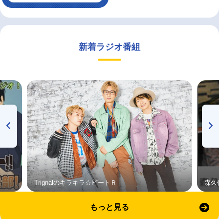
新着ラジオ番組
Trignalのキラキラ☆ビートＲ
森久
もっと見る