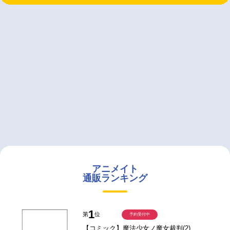
アニメイト
通販ランキング
1
第
位
予約受付中
【コミック】魔法少女ノ魔女裁判(2)