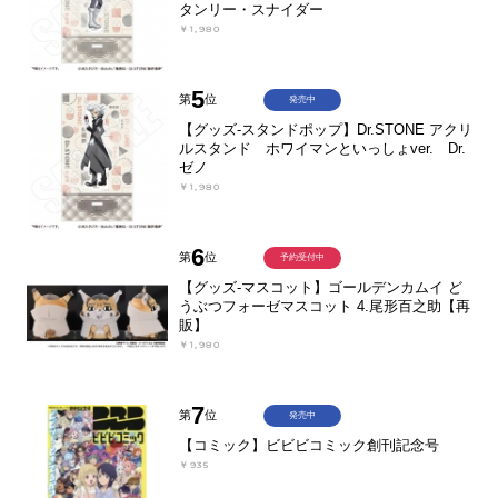
タンリー・スナイダー
￥1,980
5
第
位
発売中
【グッズ-スタンドポップ】Dr.STONE アクリ
ルスタンド ホワイマンといっしょver. Dr.
ゼノ
￥1,980
6
第
位
予約受付中
【グッズ-マスコット】ゴールデンカムイ ど
うぶつフォーゼマスコット 4.尾形百之助【再
販】
￥1,980
7
第
位
発売中
【コミック】ビビビコミック創刊記念号
￥935