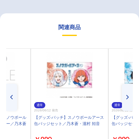
関連商品
通常
通常
2026/06/12 発売
2026/06/12 発売
】スノウボール
【グッズ-バッチ】スノウボールアース
【グッズ-バッ
ルダー／乃木蒼
缶バッジセット／乃木蒼・瀧村 矧音
缶バッジセッ