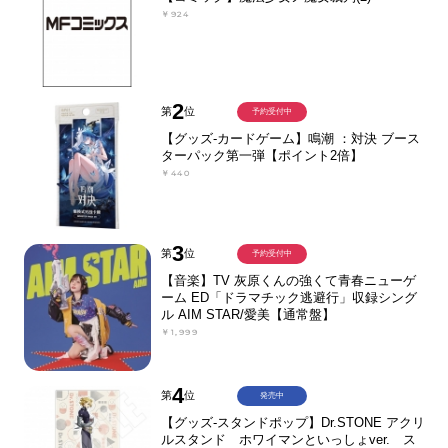
￥924
2
第
位
予約受付中
【グッズ-カードゲーム】鳴潮 ：対決 ブース
ターパック第一弾【ポイント2倍】
￥440
3
第
位
予約受付中
【音楽】TV 灰原くんの強くて青春ニューゲ
ーム ED「ドラマチック逃避行」収録シング
ル AIM STAR/愛美【通常盤】
￥1,999
4
第
位
発売中
【グッズ-スタンドポップ】Dr.STONE アクリ
ルスタンド ホワイマンといっしょver. ス