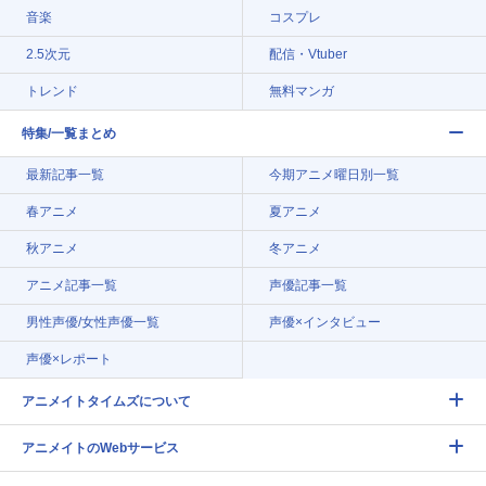
音楽
コスプレ
2.5次元
配信・Vtuber
トレンド
無料マンガ
特集/一覧まとめ
最新記事一覧
今期アニメ曜日別一覧
春アニメ
夏アニメ
秋アニメ
冬アニメ
アニメ記事一覧
声優記事一覧
男性声優/女性声優一覧
声優×インタビュー
声優×レポート
アニメイトタイムズについて
アニメイトのWebサービス