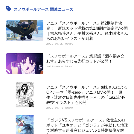
スノウボールアース 関連ニュース
アニメ『スノウボールアース』第2期制作決
定！ 新規カット満載の第2期制作決定PV公開
｜吉永拓斗さん、平川大輔さん、鈴木崚汰さん
らのお祝いイラストが到着
2026-06-27 00:10
『スノウボールアース』第13話「酒を酌み交
わす」あらすじ＆先行カットが公開！
2026-06-24 18:00
アニメ『スノウボールアース』tuki.さんによる
OPテーマ「零-zero-」アニメMV公開！ 原
作・辻次夕日郎先生描き下ろしの「tuki.流“必
殺技”イラスト」も公開
2026-06-19 18:00
「ゴジラVSスノウボールアース」救世主のロ
ボット「ユキオ」と「ゴジラ」が凍結した地球
で対峙する超激突ビジュアル＆特別映像が解