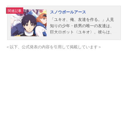
関連記事
スノウボールアース
「ユキオ、俺、友達を作る。」人見
知りの少年・鉄男の唯一の友達は、
巨大ロボット〈ユキオ〉。彼らは、
宇宙から襲来する銀河怪獣を迎え討
つ“救世主”だった。人類の存亡をかけ
＜以下、公式発表の内容を引用して掲載しています＞
た最終決戦を終え、10年……。地球
に帰還した鉄男が目にしたのは雪と
氷に覆われた大地、凍結地球〈スノ
ウボールアース〉だった！変わり果
てた景色の中、ユキオとの“約束”を胸
に、鉄男は未知の世界を歩き始める-
-。作品名スノウボールアース放送形
態TVアニメスケジュール2026年4月3
日（金）～2026年6月26日（金）日
本テレビ系全国30局ネット“FRIDAYA
NIMENIGHT”にて話数全13話キャス
ト流鏑馬鉄男：吉永拓斗ユキオ：平
川大輔乃木蒼：小清水亜美瀧村矧