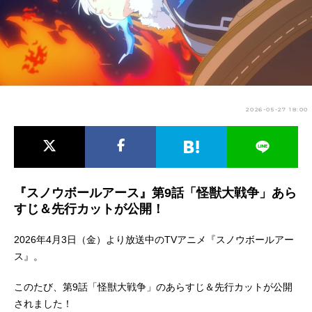
アニメ映画一覧
実写化映画一覧
今期アニメ曜日別一覧
春アニメ
夏アニメ
2026-05-27 18:00
秋アニメ
冬アニメ
男性声優/女性声優一覧
FOLLOW US
『スノウボールアース』第9話「怪獣大戦争」あら
すじ＆先行カットが公開！
2026年4月3日（金）より放送中のTVアニメ『スノウボールアー
ス』。
このたび、第9話「怪獣大戦争」のあらすじ＆先行カットが公開
されました！