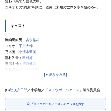
変わり果てた景色の中、
ユキオとの“約束”を胸に、鉄男は未知の世界を歩き始める--。
キャスト
流鏑馬鉄男：
吉永拓斗
ユキオ：
平川大輔
乃木蒼：
小清水亜美
瀧村矧音：
田村好
泉那由他：
河西健吾
桜井多見哉：
大野智敬
卯月ゆま：奈良平愛実
甲乙一：
永瀬アンナ
西園寺真琴：
森永千才
(C)
辻次夕日郎
／小学館／「
スノウボールアース
」製作委員会
赤城莉子：
河瀬茉希
相模逸石：
杉田智和
「スノウボールアース」のグッズを探す