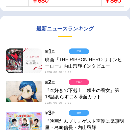
￥880
￥880
最新ニュースランキング
1
第
位
映画
映画『THE RIBBON HERO リボンヒ
ーロー』内山昂輝インタビュー
2026-08-08 18:00
2
第
位
アニメ
『本好きの下剋上 領主の養女』第
18話あらすじ＆場面カット
2026-08-08 18:00
3
第
位
映画
『映画たんプリ』ゲスト声優に鬼頭明
里・島﨑信長・内山昂輝