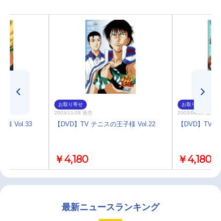
お取り寄せ
お取り寄せ
2003/11/28 発売
2003/04/25 発売
 Vol.33
【DVD】TV テニスの王子様 Vol.22
【DVD】TV テ
￥4,180
￥4,180
最新ニュースランキング