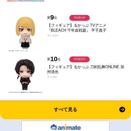
9
第
位
予約受付中
【フィギュア】るかっぷ TVアニメ
『BLEACH 千年血戦篇』 平子真子
￥4,020
10
第
位
予約受付中
【フィギュア】るかっぷ 刀剣乱舞ONLINE 加
州清光
￥4,301
すべて見る