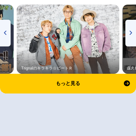
Trignalのキラキラ☆ビートＲ
森久
もっと見る