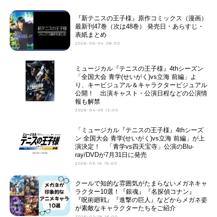
『新テニスの王子様』原作コミックス（漫画）
最新刊47巻（次は48巻） 発売日・あらすじ・
表紙まとめ
2026-06-04 08:00
ミュージカル『テニスの王子様』4thシーズン
「全国大会 青学(せいがく)vs立海 前編」よ
り、キービジュアル＆キャラクタービジュアル
公開！ 出演キャスト・公演日程などの公演情
報も解禁
2026-04-03 12:00
「ミュージカル『テニスの王子様』4thシーズ
ン 全国大会 青学(せいがく)vs立海 前編」が上
演決定！ 「青学vs四天宝寺」公演のBlu-
ray/DVDが7月31日に発売
2026-03-16 15:00
クールで知的な雰囲気がたまらないメガネキャ
ラクター10選！『銀魂』『名探偵コナン』
『呪術廻戦』『進撃の巨人』などからメガネ姿
が素敵なキャラクターたちをご紹介
2026-02-18 16:00