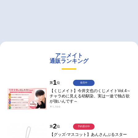
アニメイト
通販ランキング
1
第
位
発売中
【くじメイト】今井文也のくじメイトVol.4～
チャラめに見える幼馴染、実は一途で独占欲
が強いんです～
￥1,100
2
第
位
予約受付中
【グッズ-マスコット】あんさんぶるスター