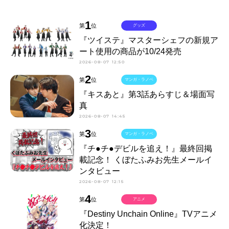
1
第
位
グッズ
『ツイステ』マスターシェフの新規ア
ート使用の商品が10/24発売
2026-08-07 12:50
2
第
位
マンガ・ラノベ
『キスあと』第3話あらすじ＆場面写
真
2026-08-07 14:45
3
第
位
マンガ・ラノベ
『チ●チ●デビルを追え！』最終回掲
載記念！ くぼたふみお先生メールイ
ンタビュー
2026-08-07 12:15
4
第
位
アニメ
『Destiny Unchain Online』TVアニメ
化決定！