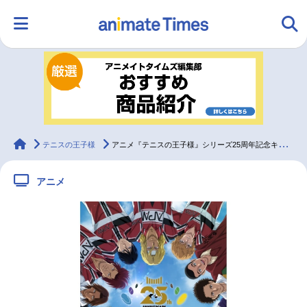
HOME
ランキング
アニメ
声優
ラジオ
みんなの声
グッズ
映画
animateTimes
テニスの王子様
アニメ『テニスの王子様』シリーズ25周年記念キービジュアル解禁
アニメ
マンガ・ラノベ
ゲーム・アプリ
音楽
コスプレ
2.5次元
配信・Vtuber
トレンド
無料マンガ
最新記事一覧
アニメ記事一覧
声優記事一覧