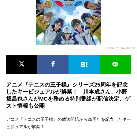
アニメ映画一覧
実写化映画一覧
今期アニメ曜日別一覧
春アニメ
夏アニメ
2026-06-04 00:00
秋アニメ
冬アニメ
男性声優/女性声優一覧
FOLLOW US
アニメ『テニスの王子様』シリーズ25周年を記念
したキービジュアルが解禁！ 川本成さん、小野
坂昌也さんがMCを務める特別番組が配信決定、ゲ
スト情報も公開
アニメ『テニスの王子様』の放送開始から25周年を記念したキー
ビジュアルが解禁！