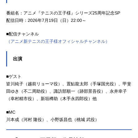
番組名：アニメ『テニスの王子様』シリーズ25周年記念SP
配信日時：2026年7月19日（日）22:00～
■配信チャンネル
（アニメ新テニスの王子様オフィシャルチャンネル）
出演
■ゲスト
皆川純子（越前リョーマ役）、置鮎龍太郎（手塚国光役）、甲斐
田ゆき（不二周助役）、諏訪部順一（跡部景吾役）、永井幸子
（幸村精市役）、新垣樽助（木手永四郎役）他
■MC
川本成（河村 隆役）、小野坂昌也（桃城 武役）