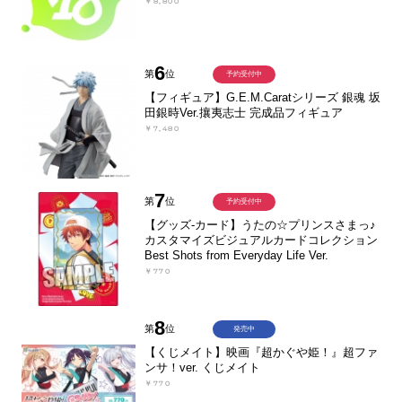
￥8,800
6
第
位
予約受付中
【フィギュア】G.E.M.Caratシリーズ 銀魂 坂
田銀時Ver.攘夷志士 完成品フィギュア
￥7,480
7
第
位
予約受付中
【グッズ-カード】うたの☆プリンスさまっ♪
カスタマイズビジュアルカードコレクション
Best Shots from Everyday Life Ver.
￥770
8
第
位
発売中
【くじメイト】映画『超かぐや姫！』超ファ
ンサ！ver. くじメイト
￥770