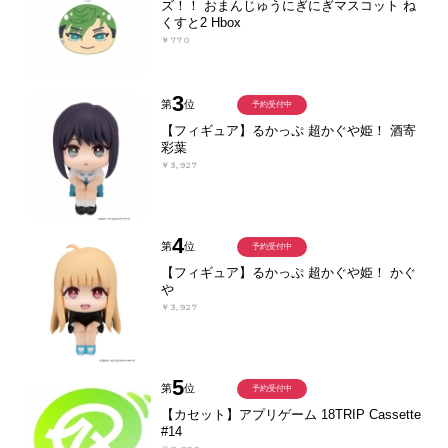
ズ！！ おまんじゅうにぎにぎマスコット ね
くすと2 Hbox
￥770
3
第
位
予約受付中
【フィギュア】るかっぷ 超かぐや姫！ 酒寄
彩葉
￥3,927
4
第
位
予約受付中
【フィギュア】るかっぷ 超かぐや姫！ かぐ
や
￥3,927
5
第
位
予約受付中
【カセット】アプリゲーム 18TRIP Cassette
#14