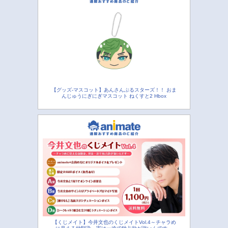
【グッズ-マスコット】あんさんぶるスターズ！！ おま
んじゅうにぎにぎマスコット ねくすと2 Hbox
【くじメイト】今井文也のくじメイトVol.4～チャラめ