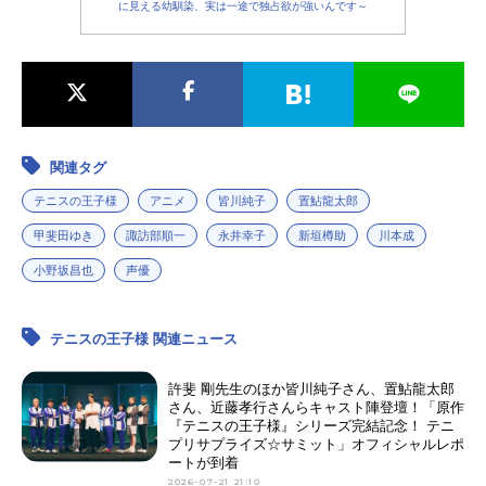
に見える幼馴染、実は一途で独占欲が強いんです～
関連タグ
テニスの王子様
アニメ
皆川純子
置鮎龍太郎
甲斐田ゆき
諏訪部順一
永井幸子
新垣樽助
川本成
小野坂昌也
声優
テニスの王子様 関連ニュース
許斐 剛先生のほか皆川純子さん、置鮎龍太郎
さん、近藤孝行さんらキャスト陣登壇！「原作
『テニスの王子様』シリーズ完結記念！ テニ
プリサプライズ☆サミット」オフィシャルレポ
ートが到着
2026-07-21 21:10