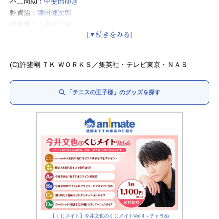
不二周助：
甲斐田ゆき
乾貞治：
津田健次郎
菊丸英ニ：
高橋広樹
河村隆：
川本成
桃城武：
小野坂昌也
海堂薫：
喜安浩平
(C)️許斐剛 ＴＫ ＷＯＲＫＳ／集英社・テレビ東京・ＮＡＳ
「テニスの王子様」のグッズを探す
【くじメイト】今井文也のくじメイトVol.4～チャラめ