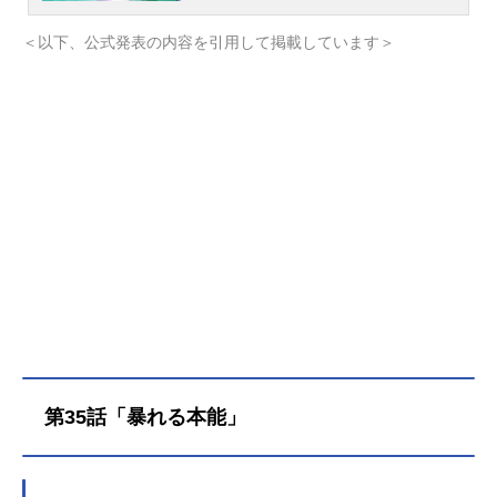
活用されていた。目覚ましい発展を
遂げるその陰で、恐るべき怪物が現
＜以下、公式発表の内容を引用して掲載しています＞
れる。e-パルスを喰らって進化する
生命体「デジモン」である。天馬ト
モロウは、サポタマから突如現れた
ゲッコーモンとの出会いをきっかけ
に、非日常へと巻き込まれていく。
賞金稼ぎを生業とするチーム「グロ
ーイングドーン」の沢城キョウたち
との共同生活を送るなかで、トモロ
ウは決意を新たにする。人間とデジ
モンが描く新しい未来とは──作品名
DIGIMONBEATBREAK放送形態TVア
ニメシリーズデジモンスケジュール2
025年10月5日（日）～フジテレビほ
かキャスト天馬トモロウ：入野自由
ゲッコーモン：潘めぐみ咲夜レー
第35話「暴れる本能」
ナ：黒沢ともよプリスティモン：田
村睦心久遠寺マコト：関根有咲キロ
プモン：久野美咲沢城キョウ：阿座
上洋平ムラサメモン：濱野大輝天馬