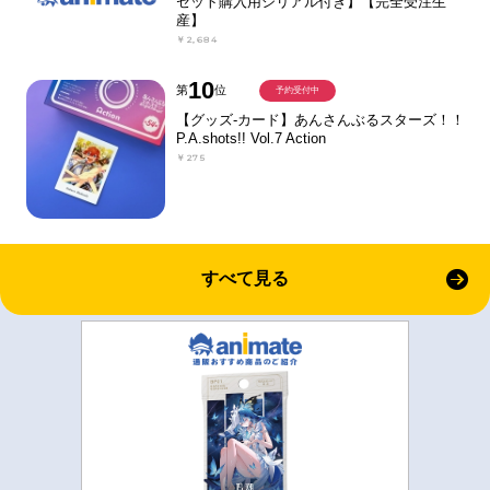
セット購入用シリアル付き】【完全受注生
産】
￥2,684
10
第
位
予約受付中
【グッズ-カード】あんさんぶるスターズ！！
P.A.shots!! Vol.7 Action
￥275
すべて見る