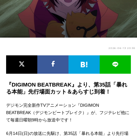
アニメ映画一覧
実写化映画一覧
今期アニメ曜日別一覧
春アニメ
夏アニメ
2026-06-13 20:55
秋アニメ
冬アニメ
男性声優/女性声優一覧
FOLLOW US
『DIGIMON BEATBREAK』より、第35話「暴れ
る本能」先行場面カット＆あらすじ到着！
デジモン完全新作TVアニメーション『DIGIMON
BEATBREAK（デジモンビートブレイク）』が、フジテレビ他に
て毎週日曜朝9時から放送中です！
6月14日(日)の放送に先駆け、第35話「暴れる本能」より先行場