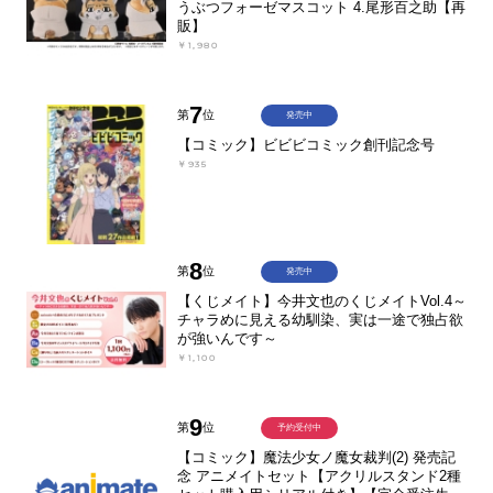
うぶつフォーゼマスコット 4.尾形百之助【再
販】
￥1,980
7
第
位
発売中
【コミック】ビビビコミック創刊記念号
￥935
8
第
位
発売中
【くじメイト】今井文也のくじメイトVol.4～
チャラめに見える幼馴染、実は一途で独占欲
が強いんです～
￥1,100
9
第
位
予約受付中
【コミック】魔法少女ノ魔女裁判(2) 発売記
念 アニメイトセット【アクリルスタンド2種