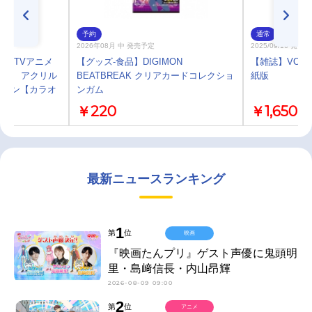
予約
通常
2026年08月 中 発売予定
2025/09/16 発売
プ】TVアニメ
【グッズ-食品】DIGIMON
【雑誌】VOICE 
EAK」 アクリル
BEATBREAK クリアカードコレクショ
紙版
コモン【カラオ
ンガム
￥220
￥1,650
最新ニュースランキング
1
第
位
映画
『映画たんプリ』ゲスト声優に鬼頭明
里・島﨑信長・内山昂輝
2026-08-09 09:00
2
第
位
アニメ