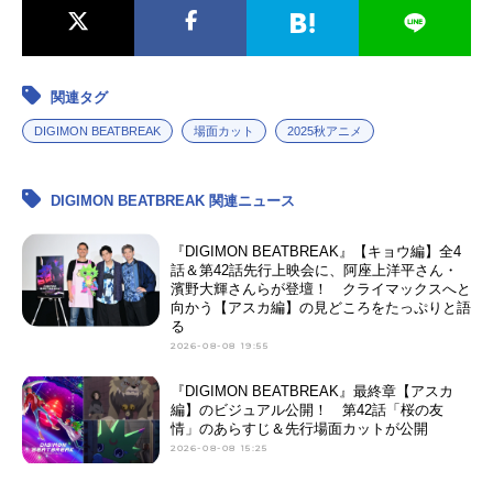
関連タグ
DIGIMON BEATBREAK
場面カット
2025秋アニメ
DIGIMON BEATBREAK 関連ニュース
『DIGIMON BEATBREAK』【キョウ編】全4
話＆第42話先行上映会に、阿座上洋平さん・
濱野大輝さんらが登壇！ クライマックスへと
向かう【アスカ編】の見どころをたっぷりと語
る
2026-08-08 19:55
『DIGIMON BEATBREAK』最終章【アスカ
編】のビジュアル公開！ 第42話「桜の友
情」のあらすじ＆先行場面カットが公開
2026-08-08 15:25