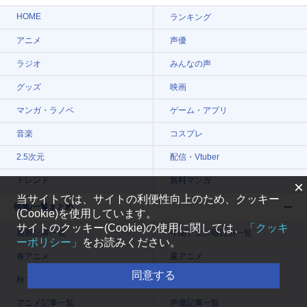
HOME
ランキング
アニメ
声優
ラジオ
みんなの声
グッズ
映画
マンガ・ラノベ
ゲーム・アプリ
音楽
コスプレ
2.5次元
配信・Vtuber
トレンド
無料マンガ
×
当サイトでは、サイトの利便性向上のため、クッキー
特集/一覧まとめ
(Cookie)を使用しています。
サイトのクッキー(Cookie)の使用に関しては、
「クッキ
最新記事一覧
今期アニメ曜日別一覧
ーポリシー」
をお読みください。
春アニメ
夏アニメ
同意する
秋アニメ
冬アニメ
アニメ記事一覧
声優記事一覧