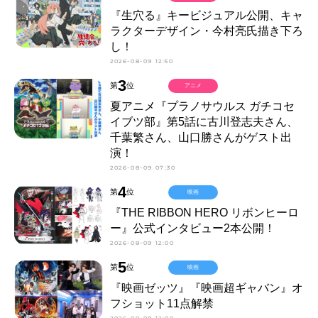
『生穴る』キービジュアル公開、キャ
ラクターデザイン・今村亮氏描き下ろ
し！
2026-08-09 12:50
3
第
位
アニメ
夏アニメ『プラノサウルス ガチコセ
イブツ部』第5話に古川登志夫さん、
千葉繁さん、山口勝さんがゲスト出
演！
2026-08-09 07:30
4
第
位
映画
『THE RIBBON HERO リボンヒーロ
ー』公式インタビュー2本公開！
2026-08-09 12:00
5
第
位
映画
『映画ゼッツ』『映画超ギャバン』オ
フショット11点解禁
2026-08-09 12:00