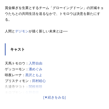
賞金稼ぎを生業とするチーム「グローイングドーン」の沢城キョ
ウたちとの共同生活を送るなかで、トモロウは決意を新たにす
る。
人間と
デジモン
が描く新しい未来とは──
キャスト
天馬トモロウ：
入野自由
ゲッコーモン：
潘めぐみ
咲夜レーナ：
黒沢ともよ
プリスティモン：
田村睦心
久遠寺マコト：
関根有咲
キロプモン：
久野美咲
沢城キョウ：
阿座上洋平
ムラサメモン：
濱野大輝