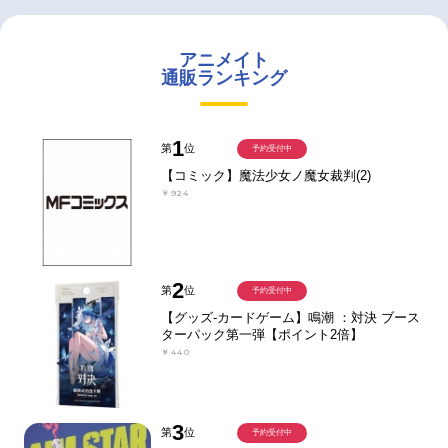
アニメイト
通販ランキング
1
第
位
予約受付中
【コミック】魔法少女ノ魔女裁判(2)
￥924
2
第
位
予約受付中
【グッズ-カードゲーム】鳴潮 ：対決 ブース
ターパック第一弾【ポイント2倍】
￥440
3
第
位
予約受付中