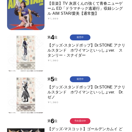
【音楽】TV 灰原くんの強くて青春ニューゲ
ーム ED「ドラマチック逃避行」収録シング
ル AIM STAR/愛美【通常盤】
￥1,999
4
第
位
発売中
【グッズ-スタンドポップ】Dr.STONE アクリ
ルスタンド ホワイマンといっしょver. ス
タンリー・スナイダー
￥1,980
5
第
位
発売中
【グッズ-スタンドポップ】Dr.STONE アクリ
ルスタンド ホワイマンといっしょver. Dr.
ゼノ
￥1,980
6
第
位
予約受付中
【グッズ-マスコット】ゴールデンカムイ ど