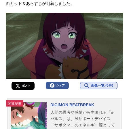
面カット＆あらすじが到着しました。
画像一覧 (6件)
シェア
ポスト
関連記事
DIGIMON BEATBREAK
人間の思考や感情から生まれる「e-
パルス」は、AIサポートデバイス
「サポタマ」のエネルギー源として