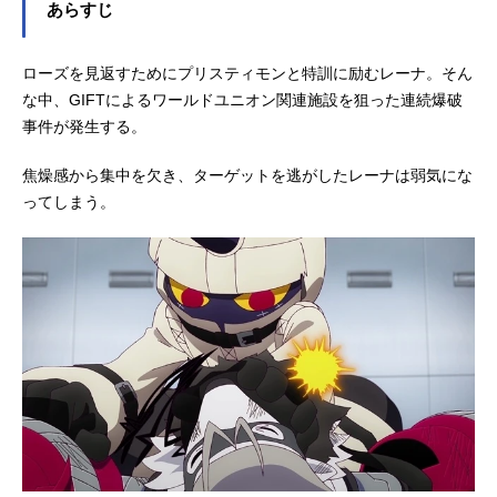
あらすじ
アスカ：中井和哉惣田ライト：豊永
利行鹿沼ホタルコ：川口桜グラニッ
ローズを見返すためにプリスティモンと特訓に励むレーナ。そん
ト：井上麻里奈セラフィ内藤：竹内
良太忽那カイト：中村悠一沙海ホノ
な中、GIFTによるワールドユニオン関連施設を狙った連続爆破
カ：釘宮理恵ローズ・ウッドヴィ
事件が発生する。
ル：白石涼子クレイ・アルスラン：
三上哲金田ゲンジョウ：神谷浩史王
焦燥感から集中を欠き、ターゲットを逃がしたレーナは弱気にな
会長：大塚明夫モノドラモン：羽多
ってしまう。
野渉シ...