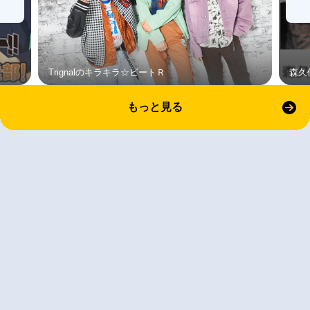
Trignalのキラキラ☆ビートＲ
森久
もっと見る