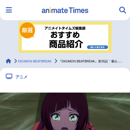
HOME
ランキング
アニメ
声優
ラジオ
みんなの声
グッズ
映画
animateTimes
DIGIMON BEATBREAK
『DIGIMON BEATBREAK』第35話「暴れる本能」先行場面カット＆あらすじ
アニメ
マンガ・ラノベ
ゲーム・アプリ
音楽
コスプレ
2.5次元
配信・Vtuber
トレンド
無料マンガ
最新記事一覧
アニメ記事一覧
声優記事一覧