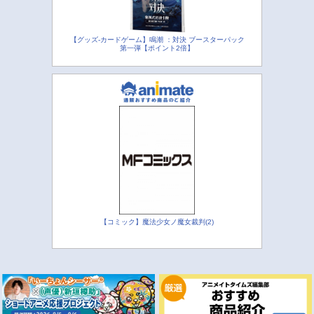
【グッズ-カードゲーム】鳴潮 ：対決 ブースターパック
第一弾【ポイント2倍】
【コミック】魔法少女ノ魔女裁判(2)