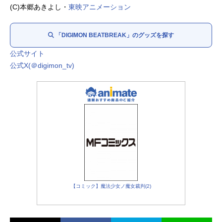
天馬アスカ：
中井和哉
(C)本郷あきよし・
東映アニメーション
惣田ライト：
豊永利行
鹿沼ホタルコ：
川口桜
「DIGIMON BEATBREAK」のグッズを探す
グラニット：
井上麻里奈
セラフィ内藤：
竹内良太
公式サイト
忽那カイト：
中村悠一
公式X(＠digimon_tv)
沙海ホノカ：
釘宮理恵
ローズ・ウッドヴィル：
白石涼子
クレイ・アルスラン：
三上哲
金田ゲンジョウ：
神谷浩史
王会長：
大塚明夫
モノドラモン：
羽多野渉
シャコモン：
和多田美咲
ルドモン：
三瓶由布子
ギガスモン：
魚建
曽根ハルオミ：
内山昂輝
【コミック】魔法少女ノ魔女裁判(2)
コマンドラモン：
阪口大助
影森ミハル：
佐倉綾音
黒潮ソウジ：
三木眞一郎