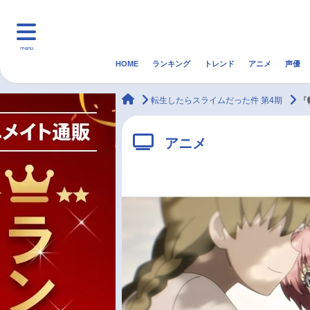
menu
HOME
ランキング
トレンド
アニメ
声優
HOME
ランキング
アニ
animateTimes
転生したらスライムだった件 第4期
『
マンガ・ラノベ
ゲーム・アプリ
音楽
アニメ
最新記事一覧
アニメ記事一覧
声優記事一覧