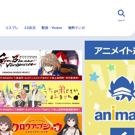
search
コスプレ
2.5次元
配信・Vtuber
無料マンガ
んなの声
グッズ
映画
・Vtuber
トレンド
無料マンガ
秋アニメ
冬アニメ