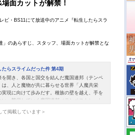
&場面カットが解禁！
テレビ・BS11にて放送中のアニメ『転生したらスラ
友達」のあらすじ、スタッフ、場面カットが解禁とな
したらスライムだった件 第4期
祭を開き、各国と国交を結んだ魔国連邦（テンペ
）は、人と魔物が共に暮らせる世界「人魔共栄
の実現に向けて歩みだす。種族の壁を越え、手を
合い、繁栄していく魔国連邦（テンペスト）。し
、その裏で魔王リムルの台頭を危険視する者たち
して掲載しています＞
た。シルトロッゾ王国五大老の長である元〝勇
グランベル・ロッゾとその孫娘、マリアベル・ロ
。支配による人類守護を掲げるグランベルとマリ