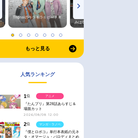
Trignalのキラキラ☆ビートＲ
森久保祥太郎×浪川大輔 つま
みは塩だけ
もっと見る
人気ランキング
1
位
アニメ
『たんプリ』第28話あらすじ＆
場面カット
2026/08/08 12:00
2
位
マンガ・ラノベ
『僕とロボコ』単行本表紙の元ネ
タ・オマージュ・パロディまとめ