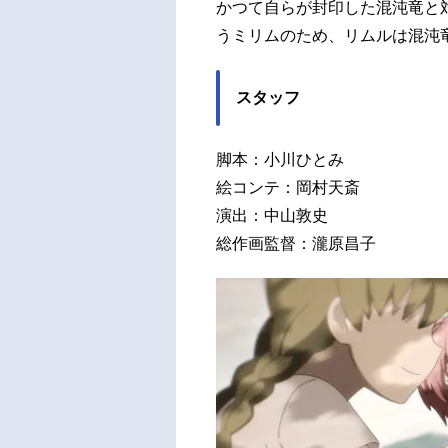
かつて自らが封印した混沌竜と
うミリムのため、リムルは混沌
スタッフ
脚本：小川ひとみ
絵コンテ：岡村天斎
演出：中山敦史
総作画監督：瀧原昌子