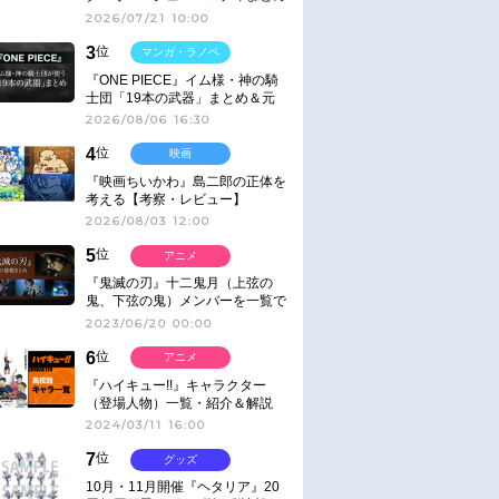
2026/07/21 10:00
3
位
マンガ・ラノベ
『ONE PIECE』イム様・神の騎
士団「19本の武器」まとめ＆元
ネタ
2026/08/06 16:30
4
位
映画
『映画ちいかわ』島二郎の正体を
考える【考察・レビュー】
2026/08/03 12:00
5
位
アニメ
『鬼滅の刃』十二鬼月（上弦の
鬼、下弦の鬼）メンバーを一覧で
紹介＆解説（登場鬼の情報まと
2023/06/20 00:00
め）
6
位
アニメ
『ハイキュー!!』キャラクター
（登場人物）一覧・紹介＆解説
2024/03/11 16:00
7
位
グッズ
10月・11月開催『ヘタリア』20