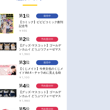
1
第
位
発売中
【コミック】ビビビコミック創刊
記念号
￥935
2
第
位
予約受付中
【グッズ-マスコット】ゴールデ
ンカムイ どうぶつフォーゼマス
コット 4.尾形百之助【再販】
￥1,980
3
第
位
発売中
【くじメイト】今井文也のくじメ
イトVol.4～チャラめに見える幼
馴染、実は一途で独占欲が強いん
￥1,100
です～
4
第
位
予約受付中
【グッズ-マスコット】ゴールデ
ンカムイ どうぶつフォーゼマス
コット 5.月島軍曹【再販】
￥1,980
5
第
位
予約受付中