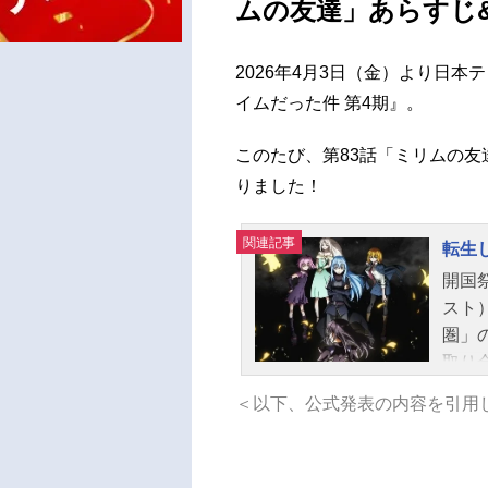
ムの友達」あらすじ
2026年4月3日（金）より日本
イムだった件 第4期』。
このたび、第83話「ミリムの
りました！
関連記事
転生
開国
スト
圏」
取り
かし
＜以下、公式発表の内容を引用
がい
者〟
ッゾ