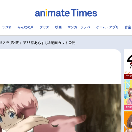
ラジオ
みんなの声
グッズ
映画
マンガ・ラノベ
ゲーム・アプリ
音楽
メ
声優
ラジオ
み
転スラ 第4期』第83話あらすじ&場面カット公開
コスプレ
2.5次元
配信
アニメ映画一覧
今期アニメ曜日別一覧
実写化映画一覧
春アニメ
男性声優/女性声優一覧
夏アニメ
FOLLOW US