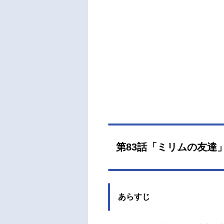
アベ
金郷
き出
魔王
目覚
ムル
ムだ
らス
（金
美保
マル
ウエ
第83話「ミリムの友達
兼平
里菜ラ
あらすじ