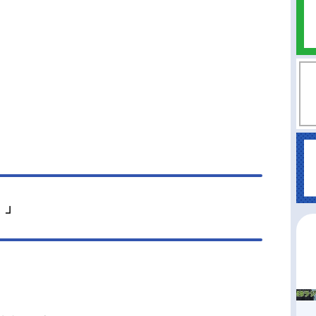
ルは策謀を巡らせ、リムルと激突する。一方、黄
エルドラドでは魔王レオンがある目的のために動
す。人類の守護者である勇者と、世界を支配する
。様々な思惑が交錯する中、ひとりの〝勇者〟が
めようとしていた――。譲れない思いを胸に、リ
の次なる戦いが始まる。作品名転生したらスライ
った件第4期放送形態TVアニメシリーズ転生した
ライムだった件スケジュール2026年4月3日
）〜日本テレビ・BS11にてキャストリムル：岡咲
智慧之王：豊口めぐみヴェルドラ：前野智昭ベニ
：古川慎シュナ：千本木彩花シオン：M・A・Oソ
イ：江口拓也ハクロウ：大塚芳忠リグルド：山本
」」
ゴブタ：泊明日菜ランガ：小林親弘ミリム：日高
ミリス：春野杏ディア...