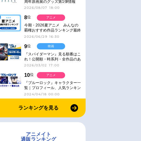
周年原画展のグッズ第1弾情報
2026/08/07 18:00
8
位
アニメ
今期・2026夏アニメ みんなの
覇権おすすめ作品ランキング最終
結果発表！
2026/06/29 16:30
9
位
映画
『スパイダーマン』見る順番はこ
れ！公開順・時系列・全作品のあ
らすじをまとめました
2026/03/02 17:00
10
位
アニメ
『ブルーロック』キャラクター一
覧｜プロフィール、人気ランキン
グ、キャラソン、診断など気にな
2024/04/18 00:00
る情報まとめ
ランキングを見る
アニメイト
通販ランキング