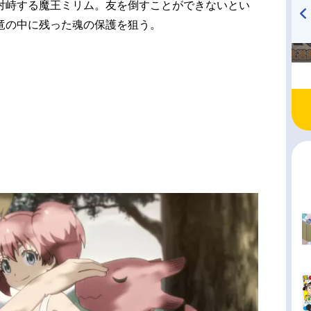
対峙する魔王ミリム。友を倒すことができないとい
竜の中に残った魂の保護を狙う。
TVアニメ『戦隊大失格』
ハイキュー!! 烏野高校放送部!
radio 大直会 2nd season