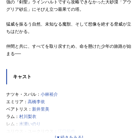
強の『剣聖』ラインハルトですら攻略できなかった大砂漠「アウ
グリア砂丘」にそびえ立つ最果ての塔。
猛威を振るう自然、未知なる魔獣、そして想像を絶する脅威が立
ちはだかる。
仲間と共に、すべてを取り戻すため、命を懸けた少年の旅路が始
まる──
キャスト
ナツキ・スバル：
小林裕介
エミリア：
高橋李依
ベアトリス：
新井里美
ラム：
村川梨衣
レム：
水瀬いのり
ユリウス・ユークリウス：
江口拓也