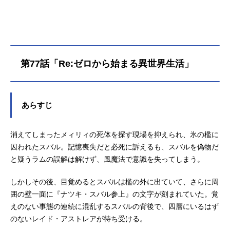
塔。猛威を振るう自然、未知なる魔
獣、そして想像を絶する脅威が立ち
はだかる。仲間と共に、すべてを取
り戻すため、命を懸けた少年の旅路
が始まる──作品名Re:ゼロから始め
第77話「Re:ゼロから始まる異世界生活」
る異世界生活4thseason放送形態TV
アニメシリーズRe:ゼロから始める異
世界生活スケジュール喪失編：2026
年4月8日（水）～2026年6月17日
あらすじ
（水）奪還編：2026年8月12日
（水）～AT-X・TOKYOMXほか話数
全19話キャストナツキ・スバル：小
消えてしまったメィリィの死体を探す現場を抑えられ、氷の檻に
林裕介エミリア：高橋李依ベアトリ
囚われたスバル。記憶喪失だと必死に訴えるも、スバルを偽物だ
ス：新井里美ラム：村川梨衣レム：
と疑うラムの誤解は解けず、風魔法で意識を失ってしまう。
水瀬いのりユリウス・ユークリウ
ス：江口拓也アナスタシア・ホーシ
しかしその後、目覚めるとスバルは檻の外に出ていて、さらに周
ン：植田佳奈メィリィ・ポートルー
囲の壁一面に『ナツキ・スバル参上』の文字が刻まれていた。覚
ト：鈴木絵理シャウラ：ファイルー
えのない事態の連続に混乱するスバルの背後で、四層にいるはず
ズあいレイ...
のないレイド・アストレアが待ち受ける。