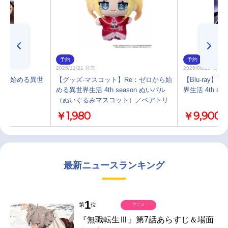
予約
予約
2026/11/21 発売
2026/08/26 発売
:ゼロから始める異世
【グッズ-マスコット】Re：ゼロから始
【Blu-ray】
める異世界生活 4th season ぬいパル
界生活 4th sea
（ぬいぐるみマスコット）／ベアトリ
ス
￥1,980
￥9,900
最新ニュースランキング
1
第
位
アニメ
『無職転生Ⅲ』第7話あらすじ＆場面