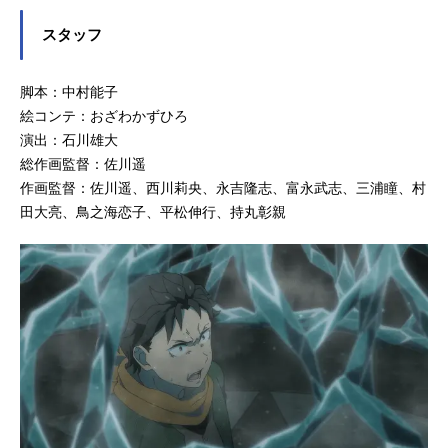
スタッフ
脚本：中村能子
絵コンテ：おざわかずひろ
演出：石川雄大
総作画監督：佐川遥
作画監督：佐川遥、西川莉央、永吉隆志、富永武志、三浦瞳、村
田大亮、鳥之海恋子、平松伸行、持丸彰親