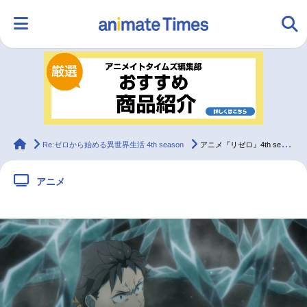
HOME
ランキング
アニメ
声優
ラジオ
みんなの声
グッズ
映画
animateTimes
Re:ゼロから始める異世界生活 4th season
アニメ『リゼロ』4th season 第11話あらすじ&先行カット
アニメ
マンガ・ラノベ
ゲーム・アプリ
音楽
コスプレ
2.5次元
配信・Vtuber
トレンド
無料マンガ
最新記事一覧
アニメ記事一覧
声優記事一覧