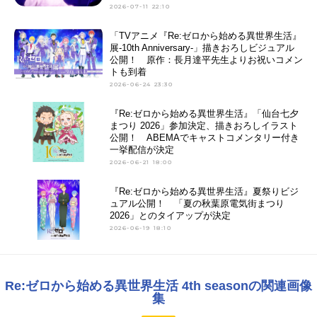
2026-07-11 22:10
「TVアニメ『Re:ゼロから始める異世界生活』
展-10th Anniversary-」描きおろしビジュアル
公開！ 原作：長月達平先生よりお祝いコメン
トも到着
2026-06-24 23:30
『Re:ゼロから始める異世界生活』「仙台七夕
まつり 2026」参加決定、描きおろしイラスト
公開！ ABEMAでキャストコメンタリー付き
一挙配信が決定
2026-06-21 18:00
『Re:ゼロから始める異世界生活』夏祭りビジ
ュアル公開！ 「夏の秋葉原電気街まつり
2026」とのタイアップが決定
2026-06-19 18:10
Re:ゼロから始める異世界生活 4th seasonの関連画像
集