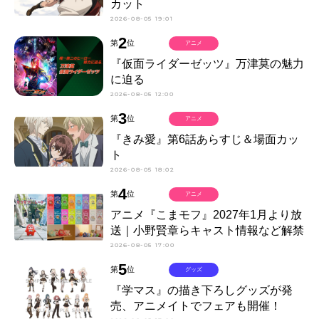
カット
2026-08-05 19:01
2
第
位
アニメ
『仮面ライダーゼッツ』万津莫の魅力
に迫る
2026-08-05 12:00
3
第
位
アニメ
『きみ愛』第6話あらすじ＆場面カッ
ト
2026-08-05 18:02
4
第
位
アニメ
アニメ『こまモフ』2027年1月より放
送｜小野賢章らキャスト情報など解禁
2026-08-05 17:00
5
第
位
グッズ
『学マス』の描き下ろしグッズが発
売、アニメイトでフェアも開催！