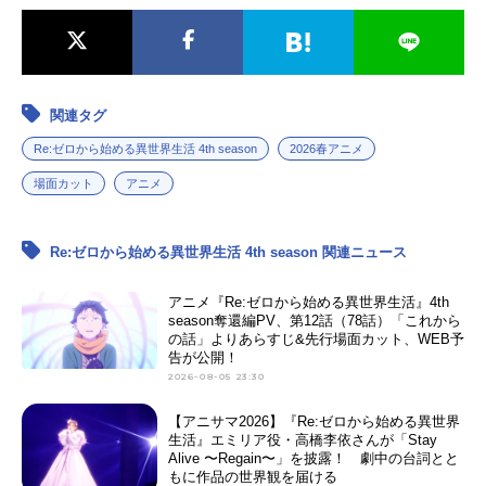
関連タグ
Re:ゼロから始める異世界生活 4th season
2026春アニメ
場面カット
アニメ
Re:ゼロから始める異世界生活 4th season 関連ニュース
アニメ『Re:ゼロから始める異世界生活』4th
season奪還編PV、第12話（78話）「これから
の話」よりあらすじ&先行場面カット、WEB予
告が公開！
2026-08-05 23:30
【アニサマ2026】『Re:ゼロから始める異世界
生活』エミリア役・高橋李依さんが「Stay
Alive 〜Regain〜」を披露！ 劇中の台詞とと
もに作品の世界観を届ける