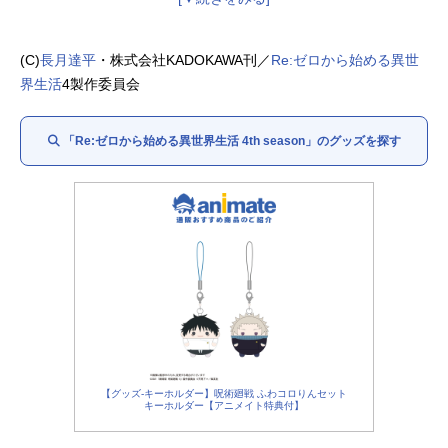
アナスタシア・ホーシン：
植田佳奈
メィリィ・ポートルート：
鈴木絵理
シャウラ：
ファイルーズあい
(C)
長月達平
・株式会社KADOKAWA刊／
Re:ゼロから始める異世
レイド・アストレア：
杉田智和
界生活
4製作委員会
ロイ・アルファルド：
河西健吾
ルイ・アルネブ：
小原好美
「Re:ゼロから始める異世界生活 4th season」のグッズを探す
【グッズ-キーホルダー】呪術廻戦 ふわコロりんセット
キーホルダー【アニメイト特典付】