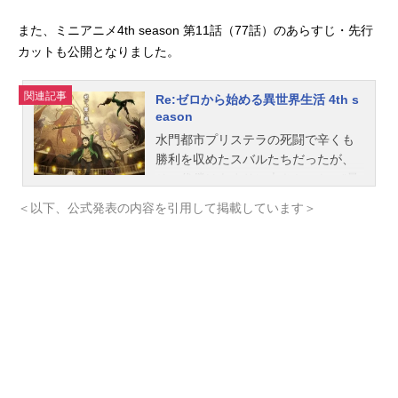
また、ミニアニメ4th season 第11話（77話）のあらすじ・先行
カットも公開となりました。
関連記事
Re:ゼロから始める異世界生活 4th s
eason
水門都市プリステラの死闘で辛くも
勝利を収めたスバルたちだったが、
その代償はあまりに大きかった。“暴
食“の権能によって眠り続けるレム、
＜以下、公式発表の内容を引用して掲載しています＞
記憶を奪われたクルシュ、そして名
前を奪われてしまったユリウス。彼
らを救う手がかりを求める中、スバ
ルは全てを見通し、あらゆる知識を
持つと言われる『賢者』シャウラの
存在を知る。次の目的地は賢者の住
まう「プレアデス監視塔」──そこ
は、最強の『剣聖』ラインハルトで
すら攻略できなかった大砂漠「アウ
グリア砂丘」にそびえ立つ最果ての