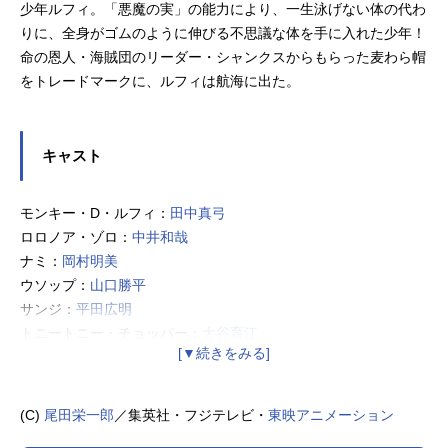
少年ルフィ。「悪魔の実」の能力により、一生泳げない体の代わ
りに、全身がゴムのように伸びる不思議な体を手に入れた少年！
命の恩人・海賊団のリーダー・シャンクスからもらった麦わら帽
をトレードマークに、ルフィは航海に出た。
キャスト
モンキー・D・ルフィ：
田中真弓
ロロノア・ゾロ：
中井和哉
ナミ：
岡村明美
ウソップ：
山口勝平
サンジ：
平田広明
トニートニー・チョッパー：
大谷育江
ニコ・ロビン：
山口由里子
フランキー：
矢尾一樹
→
木村昴
ブルック：
チョー
(C)
尾田栄一郎
／集英社・フジテレビ・
東映アニメーション
ジンベエ：
宝亀克寿