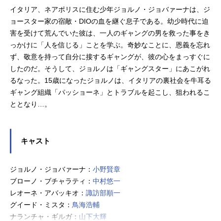
イタリア、ネアポリスに住む少年ジョルノ・ジョバァーナは、ジ
ョースター家の宿敵・DIOの血を継ぐ息子である。幼少時代に迫
害を受けて荒んでいた彼は、一人のギャングの男を救った事をき
っかけに「人を信じる」ことを学ぶ。奇妙なことに、恩義を忘れ
ず、敬意を持って自分に接するギャングが、彼の心をまっすぐに
したのだ。そうして、ジョルノは「ギャングスター」にあこがれ
るなった。15歳になったジョルノは、イタリアの裏社会を牛耳る
ギャング組織「パッショーネ」とトラブルを起こし、狙われるこ
ととなり…。
キャスト
ジョルノ・ジョバァーナ：
小野賢章
ブローノ・ブチャラティ：
中村悠一
レオーネ・アバッキオ：
諏訪部順一
グイード・ミスタ：
鳥海浩輔
ナランチャ・ギルガ：
山下大輝