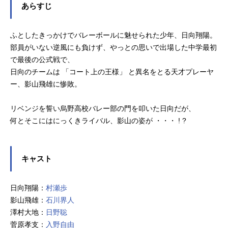
あらすじ
ふとしたきっかけでバレーボールに魅せられた少年、日向翔陽。
部員がいない逆風にも負けず、やっとの思いで出場した中学最初
で最後の公式戦で、
日向のチームは 「コート上の王様」 と異名をとる天才プレーヤ
ー、影山飛雄に惨敗。
リベンジを誓い烏野高校バレー部の門を叩いた日向だが、
何とそこにはにっくきライバル、影山の姿が ・・・ ! ?
キャスト
日向翔陽：
村瀬歩
影山飛雄：
石川界人
澤村大地：
日野聡
菅原孝支：
入野自由