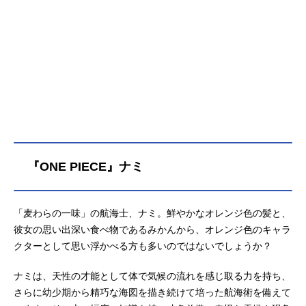
六車拳西：
杉田智和
日番谷冬獅郎：
朴璐美
更木剣八：
立木文彦
涅マユリ：
中尾隆聖
浮竹十四郎：
石川英郎
兵主部一兵衛：
楠見尚己
二枚屋王悦：
上田燿司
麒麟寺天示郎：
志村知幸
修多羅千手丸：
佐藤利奈
曳舟桐生：
恒松あゆみ
『ONE PIECE』ナミ
ユーハバッハ：
菅生隆之
ユーグラム・ハッシュヴァルト：
梅原裕一郎
アスキン・ナックルヴァール：
武内駿輔
「麦わらの一味」の航海士、ナミ。鮮やかなオレンジ色の髪と、
バンビエッタ・バスターバイン：
竹達彩奈
彼女の思い出深い食べ物であるみかんから、オレンジ色のキャラ
バズビー：
小野友樹
クターとして思い浮かべる方も多いのではないでしょうか？
キャンディス・キャットニップ：
内山夕実
グレミィ・トゥミュー：
花江夏樹
ナミは、天性の才能として体で気候の流れを感じ取る力を持ち、
リジェ・バロ：
日野聡
さらに幼少期から精巧な海図を描き続けて培った航海術を備えて
行木竜之介：
山下大輝