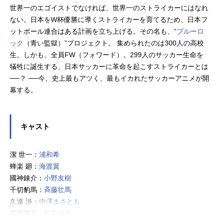
世界一のエゴイストでなければ、世界一のストライカーにはなれ
ない。日本をW杯優勝に導くストライカーを育てるため、日本フ
ットボール連合はある計画を立ち上げる。その名も、“
ブルーロ
ック
（青い監獄）”プロジェクト。 集められたのは300人の高校
生。しかも、全員FW（フォワード）。299人のサッカー生命を
犠牲に誕生する、日本サッカーに革命を起こすストライカーとは
──？ ──今、史上最もアツく、最もイカれたサッカーアニメが開
幕する。
キャスト
潔 世一：
浦和希
蜂楽 廻：
海渡翼
國神錬介：
小野友樹
千切豹馬：
斉藤壮馬
久遠 渉：
中澤まさとも
雷市陣吾：
松岡禎丞