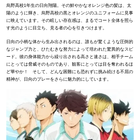
烏野高校1年生の日向翔陽。その鮮やかなオレンジ色の髪は、太
陽のように輝き、烏野高校の黒とオレンジのユニフォームに見事
に映えています。その眩しい存在感は、まるでコート全体を照ら
す光のように目立ち、見る者の心を引きつけます。
日向の小柄な体から生み出されるのは、誰もが驚くような圧倒的
なジャンプ力と、ひたむきな努力によって培われた驚異的なスピ
ード。彼の身体能力から繰り出される高さと速さは、相手チーム
にとっては脅威そのものであり、観客にとっては目を奪われるほ
ど華やか！ そして、どんな困難にも恐れずに挑み続ける不屈の
精神が、日向のプレーをさらに魅力的にしています。