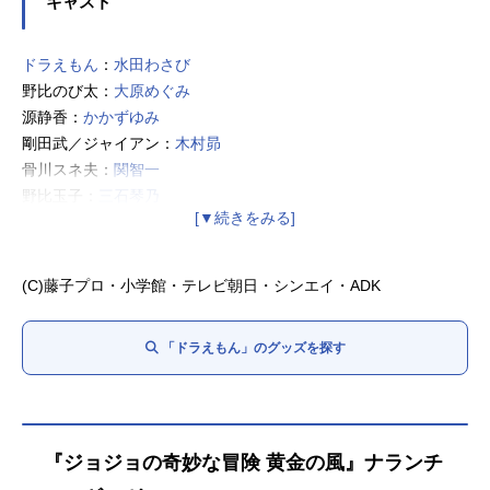
キャスト
ドラえもん
：
水田わさび
野比のび太：
大原めぐみ
源静香：
かかずゆみ
剛田武／ジャイアン：
木村昴
骨川スネ夫：
関智一
野比玉子：
三石琴乃
野比のび助：
松本保典
ドラミ：千秋
ジャイ子：山崎バニラ
(C)藤子プロ・小学館・テレビ朝日・シンエイ・ADK
出木杉：萩野志保子
しずかのママ：
折笠愛
「ドラえもん」のグッズを探す
しずかのパパ：
田原アルノ
ジャイアンのママ：竹内都子
スネ夫のママ：
高山みなみ
スネ夫のパパ：
田中秀幸
先生：
高木渉
『ジョジョの奇妙な冒険 黄金の風』ナランチ
神成さん：
宝亀克寿