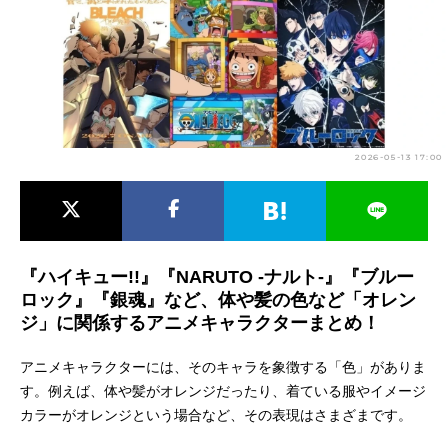
アニメ映画一覧
実写化映画一覧
今期アニメ曜日別一覧
春アニメ
夏アニメ
2026-05-13 17:00
秋アニメ
冬アニメ
男性声優/女性声優一覧
FOLLOW US
『ハイキュー!!』『NARUTO -ナルト-』『ブルー
ロック』『銀魂』など、体や髪の色など「オレン
ジ」に関係するアニメキャラクターまとめ！
アニメキャラクターには、そのキャラを象徴する「色」がありま
す。例えば、体や髪がオレンジだったり、着ている服やイメージ
カラーがオレンジという場合など、その表現はさまざまです。