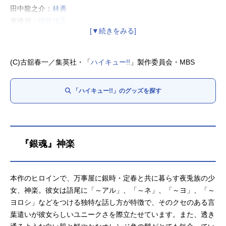
田中龍之介：
林勇
東峰旭：
細谷佳正
西谷夕：
岡本信彦
月島蛍：
内山昂輝
山口忠：
斉藤壮馬
(C)古舘春一／集英社・「
ハイキュー!!
」製作委員会・MBS
縁下力：
増田俊樹
清水潔子：
名塚佳織
「ハイキュー!!」のグッズを探す
武田一鉄：
神谷浩史
烏養繋心：
田中一成
及川徹：
浪川大輔
『銀魂』神楽
本作のヒロインで、万事屋に銀時・定春と共に暮らす夜兎族の少
女、神楽。彼女は語尾に「～アル」、「～ネ」、「～ヨ」、「～
ヨロシ」などをつける独特な話し方が特徴で、そのクセのある言
葉遣いが彼女らしいユニークさを際立たせています。また、透き