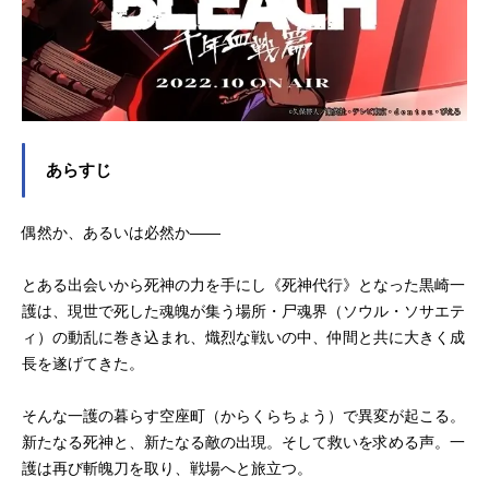
あらすじ
偶然か、あるいは必然か――
とある出会いから死神の力を手にし《死神代行》となった黒崎一
護は、現世で死した魂魄が集う場所・尸魂界（ソウル・ソサエテ
ィ）の動乱に巻き込まれ、熾烈な戦いの中、仲間と共に大きく成
長を遂げてきた。
そんな一護の暮らす空座町（からくらちょう）で異変が起こる。
新たなる死神と、新たなる敵の出現。そして救いを求める声。一
護は再び斬魄刀を取り、戦場へと旅立つ。