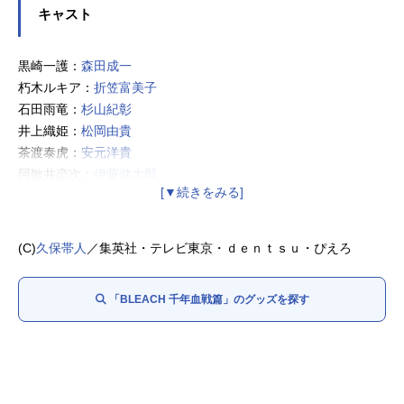
キャスト
黒崎一護：
森田成一
朽木ルキア：
折笠富美子
石田雨竜：
杉山紀彰
井上織姫：
松岡由貴
茶渡泰虎：
安元洋貴
阿散井恋次：
伊藤健太郎
浦原喜助：
三木眞一郎
四楓院夜一：
ゆきのさつき
山本元柳斎重國：
高岡瓶々
(C)
久保帯人
／集英社・テレビ東京・ｄｅｎｔｓｕ・ぴえろ
砕蜂：
桑島法子
鳳橋楼十郎：
樫井笙人
「BLEACH 千年血戦篇」のグッズを探す
卯ノ花烈：
久川綾
平子真子：
小野坂昌也
朽木白哉：
置鮎龍太郎
狛村左陣：
稲田徹
京楽春水：
大塚明夫