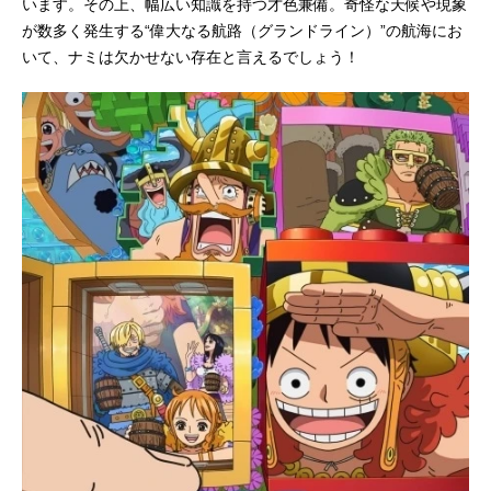
います。その上、幅広い知識を持つ才色兼備。奇怪な天候や現象
斑目志乃：
瀬戸麻沙美
が数多く発生する“偉大なる航路（グランドライン）”の航海にお
エス・ノト：
松岡禎丞
いて、ナミは欠かせない存在と言えるでしょう！
キルゲ・オピー：
山寺宏一
BG9：
田中秀幸
ロバート・アキュトロン：
土師孝也
ドリスコール・ベルチ：
金光宣明
マスク・ド・マスキュリン：
間宮康弘
ナナナ・ナジャークープ：
前野智昭
可城丸秀朝：
羽多野渉
ベレニケ・ガブリエリ：
KENN
ジェローム・ギズバット：
藤原貴弘
アズギアロ・イーバーン：
駒田航
リューダース・フリーゲン：
濱野大輝