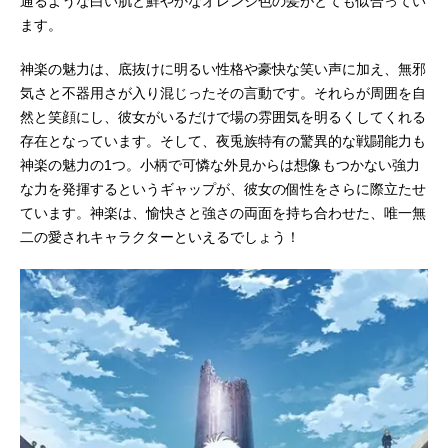
通るような白い肌と鮮やかなオレンジ色の髪がとても似合ってい
ます。
神楽の魅力は、底抜けに明るい性格や豪快な笑い声に加え、無邪
気さと不器用さが入り混じったその言動です。それらが周囲を自
然と笑顔にし、彼女がいるだけで場の雰囲気を明るくしてくれる
存在となっています。そして、夜兎族特有の驚異的な戦闘能力も
神楽の魅力の1つ。小柄で可憐な外見からは想像もつかない強力
な力を発揮するというギャップが、彼女の個性をさらに際立たせ
ています。神楽は、愉快さと強さの両面を持ち合わせた、唯一無
二の愛されキャラクターといえるでしょう！