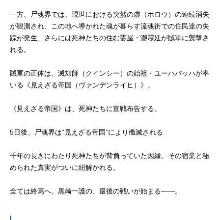
一方、尸魂界では、現世における突然の虚（ホロウ）の連続消失
が観測され、この地へ導かれた魂が暮らす流魂街での住民達の失
踪が発生、さらには死神たちの住む霊屋・瀞霊廷が賊軍に襲撃さ
れる。
賊軍の正体は、滅却師（クインシー）の始祖・ユーハバッハが率
いる《見えざる帝国（ヴァンデンライヒ）》。
《見えざる帝国》は、死神たちに宣戦布告する。
5日後、尸魂界は“見えざる帝国”により殲滅される
千年の長きにわたり死神たちが背負っていた因縁。その宿業と秘
められた真実がついに紐解かれる。
全ては終焉へ。黒崎一護の、最後の戦いが始まる――。