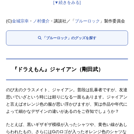
今村遊大：
千葉翔也
我牙丸 吟：
仲村宗悟
成早朝日：
梶田大嗣
(C)
金城宗幸
・
ノ村優介
・講談社／「
ブルーロック
」製作委員会
伊右衛門送人：
綿貫竜之介
五十嵐栗夢：
市川蒼
「ブルーロック」のグッズを探す
吉良涼介：
鈴村健一
絵心甚八：
神谷浩史
帝襟アンリ：
幸村恵理
馬狼照英：
諏訪部順一
凪 誠士郎：
島﨑信長
『ドラえもん』ジャイアン（剛田武）
御影玲王：
内田雄馬
剣城斬鉄：
興津和幸
ニ子一揮：
のび太のクラスメイト、ジャイアン。普段は乱暴者ですが、友達
花江夏樹
鰐間淳壱：
思いでいざという時には頼りになる一面もあります。ジャイアン
鈴木崚汰
鰐間計助：
と言えばオレンジ色の服が思い浮かびますが、実は作品や年代に
鈴木崚汰
糸師冴：
よって細かなデザインの違いがあるのをご存知でしょうか？
櫻井孝宏
糸師 凛：
内山昂輝
たとえば、黒いギザギザ模様が入ったシャツや、黄色い線があし
蟻生十兵衛：
小西克幸
らわれたもの、さらにはGのロゴが入ったオレンジ色のシャツな
時光青志：
立花慎之介