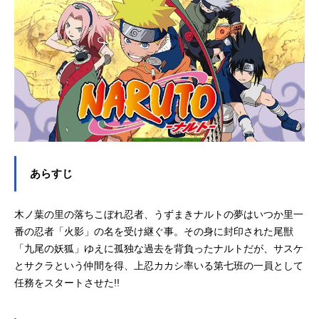
あらすじ
木ノ葉の里の落ちこぼれ忍者、うずまきナルトの夢はいつか里一
番の忍者「火影」の名を受け継ぐ事。その身に封印された尾獣
「九尾の妖狐」ゆえに孤独な過去を背負ったナルトだが、サスケ
とサクラという仲間を得、上忍カカシ率いる第七班の一員として
任務をスタートさせた!!