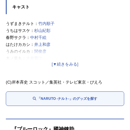
キャスト
うずまきナルト：
竹内順子
うちはサスケ：
杉山紀彰
春野サクラ：
中村千絵
はたけカカシ：
井上和彦
うみのイルカ：
関俊彦
木ノ葉丸：
大谷育江
三代目火影・猿飛：
柴田秀勝
(C)岸本斉史 スコット／集英社・テレビ東京・ぴえろ
「NARUTO -ナルト-」のグッズを探す
『ブルーロック』國神錬助