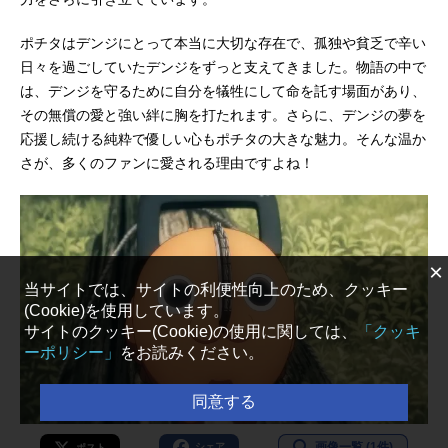
ポチタはデンジにとって本当に大切な存在で、孤独や貧乏で辛い
日々を過ごしていたデンジをずっと支えてきました。物語の中で
は、デンジを守るために自分を犠牲にして命を託す場面があり、
その無償の愛と強い絆に胸を打たれます。さらに、デンジの夢を
応援し続ける純粋で優しい心もポチタの大きな魅力。そんな温か
さが、多くのファンに愛される理由ですよね！
×
当サイトでは、サイトの利便性向上のため、クッキー
(Cookie)を使用しています。
サイトのクッキー(Cookie)の使用に関しては、
「クッキ
ーポリシー」
をお読みください。
同意する
画像一覧 (1件)
シェア
ポスト