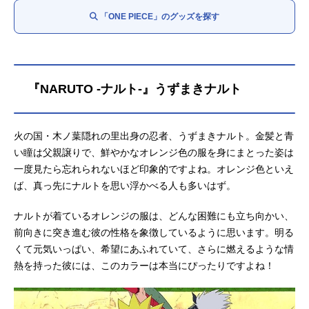
シャンクス：
池田秀一
「ONE PIECE」のグッズを探す
バギー：
千葉繁
マーシャル・D・ティーチ：
大塚明夫
クザン〈青キジ〉：
子安武人
サカズキ〈赤犬〉：
立木文彦
ボルサリーノ〈黄猿〉：
置鮎龍太郎
『NARUTO -ナルト-』うずまきナルト
コビー：
土井美加
モンキー・Ｄ・ガープ：
中博史
サボ：
火の国・木ノ葉隠れの里出身の忍者、うずまきナルト。金髪と青
入野自由
モンキー・D・ドラゴン：
い瞳は父親譲りで、鮮やかなオレンジ色の服を身にまとった姿は
柴田秀勝
一度見たら忘れられないほど印象的ですよね。オレンジ色といえ
ば、真っ先にナルトを思い浮かべる人も多いはず。
ナルトが着ているオレンジの服は、どんな困難にも立ち向かい、
前向きに突き進む彼の性格を象徴しているように思います。明る
くて元気いっぱい、希望にあふれていて、さらに燃えるような情
熱を持った彼には、このカラーは本当にぴったりですよね！