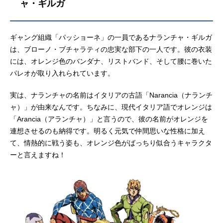
ャ・ギルガ
安雄：
慶長佑香
はる夫：
矢口アサミ
セワシ：
松本さち
ギャング組織「パッショーネ」の一員であるナランチャ・ギルガ
は、ブローノ・ブチャラティの忠実な部下の一人です。彼の衣装
には、オレンジ色のバンダナ、リストバンド、そして腰に巻いた
パレオが取り入れられています。
実は、ナランチャの名前はイタリアの古語「Narancia（ナランチ
ャ）」が由来なんです。ちなみに、現代イタリア語でオレンジは
「Arancia（アランチャ）」と言うので、彼の名前がオレンジを
連想させるのも納得です。明るく元気で仲間思いな性格に加え
て、情熱的に戦う姿も、オレンジ色がばっちり似合うキャラクタ
ーと言えますね！