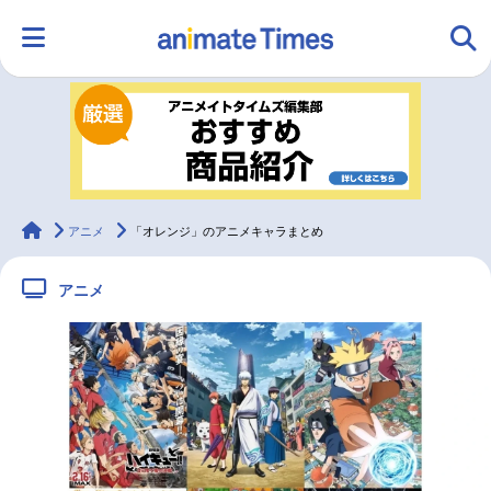
HOME
ランキング
アニメ
声優
ラジオ
みんなの声
グッズ
映画
animateTimes
アニメ
「オレンジ」のアニメキャラまとめ
アニメ
マンガ・ラノベ
ゲーム・アプリ
音楽
コスプレ
2.5次元
配信・Vtuber
トレンド
無料マンガ
最新記事一覧
アニメ記事一覧
声優記事一覧