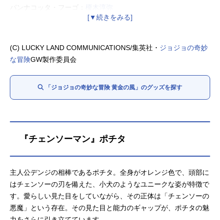
パンナコッタ・フーゴ：
榎木淳弥
トリッシュ・ウナ：
千本木彩花
ボス：
小西克幸
リゾット・ネエロ：
藤真秀
(C) LUCKY LAND COMMUNICATIONS/集英社・
ジョジョの奇妙
ホルマジオ：
福島潤
な冒険
GW製作委員会
イルーゾォ：
成田剣
プロシュート：
鈴木達央
「ジョジョの奇妙な冒険 黄金の風」のグッズを探す
ペッシ：
木村昴
メローネ：
間島淳司
ギアッチョ：
岡本信彦
『チェンソーマン』ポチタ
主人公デンジの相棒であるポチタ。全身がオレンジ色で、頭部に
はチェンソーの刃を備えた、小犬のようなユニークな姿が特徴で
す。愛らしい見た目をしていながら、その正体は「チェンソーの
悪魔」という存在。その見た目と能力のギャップが、ポチタの魅
力をさらに引き立てています。