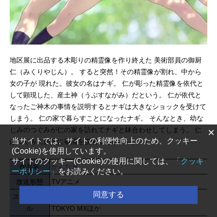
子 江田恵一モンスターデザイン：
栗田新一美術監督：海野よしみ（プ
ロダクション・アイ）色彩設定：福
谷直樹（スタジオ・ロン）撮影監
督：森下成一（スタジオトゥインク
地区展に出品する木彫りの精霊像を作り終えた 美術部員の御厨
ル）編集：伊藤潤一（ジェイ・フィ
仁（みくりやじん）。 すると突然！その精霊像が割れ、中から
ルム）音響...
女の子が 現れた。彼女の名はナギ。 仁が彫った精霊像を依代と
して顕現した、産土神（うぶすながみ）だという。 仁が依代と
なったご神木の事情を説明するとナギは大きなショックを受けて
しまう。 仁の家で暮らすことになったナギ。 そんなとき、幼な
×
じみのつぐみが仁の家を訪れてナギと鉢合わせしてしまう。 仁
当サイトでは、サイトの利便性向上のため、クッキー
はつぐみに必死に事情を説明するが――。
(Cookie)を使用しています。
サイトのクッキー(Cookie)の使用に関しては、
「クッキ
作品名
かんなぎ
ーポリシー」
をお読みください。
放送形態
TVアニメ
同意する
スケジュー
2008年
10月4日（土）〜2022年12月27日（土）
ル
TOKYO MXほか