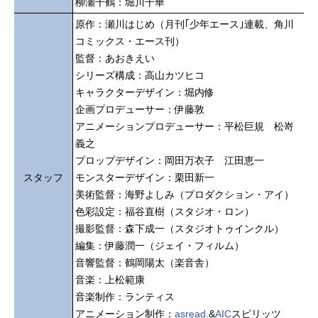
柳瀬千鶴：堀川千華
原作：瀬川はじめ（月刊｢少年エース｣連載、角川
コミックス・エース刊）
監督：あおきえい
シリーズ構成：高山カツヒコ
キャラクターデザイン：堀内修
企画プロデューサー：伊藤敦
アニメーションプロデューサー：平松巨規 松嵜
義之
プロップデザイン：岡田万衣子 江田恵一
スタッフ
モンスターデザイン：栗田新一
美術監督：海野よしみ（プロダクション・アイ）
色彩設定：福谷直樹（スタジオ・ロン）
撮影監督：森下成一（スタジオトゥインクル）
編集：伊藤潤一（ジェイ・フィルム）
音響監督：鶴岡陽太（楽音舎）
音楽：上松範康
音楽制作：ランティス
アニメーション制作：
asread.
&
AIC
スピリッツ