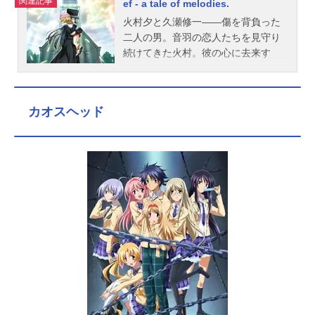
関連記事
ef - a tale of melodies.
火村夕と久瀬修一――傷を背負った
二人の男。音羽の恋人たちを見守り
続けてきた火村。彼の心に去来す
る、かつて愛した女性・優子との喪
われた日々……。病に侵され、夢を
捨てた久瀬。天真爛漫な少女・ミズ
カオスヘッド
キとの出逢いが、彼の灰色の毎日を
変えていく……。過去と現在、時間
と場所が交錯し、美しくもせつない
ドラマの旋律（メロディー）が奏で
られる。作品名ef-ataleofmelodies.放
送形態TVアニメシリーズef-afairytale
ofthetwo.スケジュール2008年10月6
日（月）〜2008年12月22日（月）tv
k・AT-Xほか話数全12話キャスト雨宮
優子：中島裕美子火村夕：遠近孝一
羽山ミズキ：後藤麻衣久瀬修一：浜
田賢二広野凪：伊藤静雨宮明良：古
澤徹スタッフ原作：minori 鏡遊 御