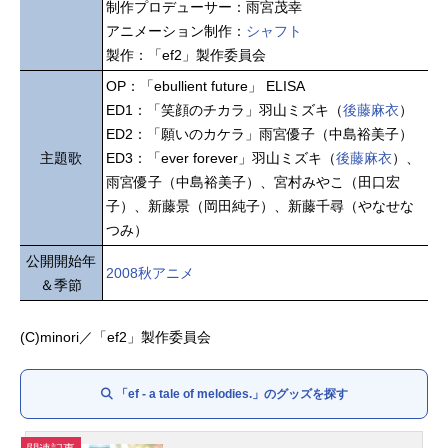
制作プロデューサー：雨宮茂幸
アニメーション制作：
シャフト
製作：「ef2」製作委員会
OP：「ebullient future」 ELISA
ED1：「笑顔のチカラ」羽山ミズキ（
後藤麻衣
）
ED2：「願いのカケラ」雨宮優子（中島裕美子）
主題歌
ED3：「ever forever」羽山ミズキ（
後藤麻衣
）、
雨宮優子（中島裕美子）、宮村みやこ（田口宏
子）、新藤景（岡田純子）、新藤千尋（やなせな
つみ）
公開開始年
2008秋アニメ
＆季節
(C)minori／「ef2」製作委員会
「ef - a tale of melodies.」のグッズを探す