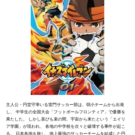
後悔する準一だが、夏休みも終わり
新学期が始まったばかりの準一のク
ラスに一人の転校生がやってくる。
転校生を見た準一は驚愕！なんと、
昨日準一が助けた女の子“片桐優姫”だ
ったのだ！劇的な再会と、【ジェノ
キラー伝説】に新たな１ページを残
した優姫と準一。これから甘くせつ
ない関係が…。と思いきや、大変な
出来事が二人を待ち受ける。作品名
あかね色に染まる坂放送形態TVアニ
メスケジュール2008年10月3日
（金）～2008年12月19日（金）チバ
テレビほか話数全12話キャスト長瀬
準一：羽多野渉片桐優姫：釘宮理恵
長瀬湊：平野綾霧生つかさ：井上麻
主人公・円堂守率いる雷門サッカー部は、弱小チームから出発
里奈綾小路華恋：加藤英美里白石な
し、 中学生の全国大会「フットボールフロンティア」で優勝を
ごみ：広橋涼椎名観月：田中理恵橘
果たした。 しかし喜びも束の間、宇宙から来たという「エイリ
ミコト：葉月絵理乃二条亜矢：福原
ア学園」が現われ、 各地の中学校を次々と破壊する事件が起こ
香織西野冬彦：石田彰杉下先生：小
山力也長瀬・父：コング桑田長瀬・
る。 日本各地を旅し、地上最強のサッカーチームを結成した円