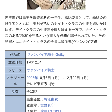
黒主優姫は黒主学園普通科の一年生。風紀委員として、幼馴染の
錐生零とともに、美形ぞろいのナイト・クラスの生徒を追いかけ
回す、デイ・クラスの生徒達を取り締まる一方で、ナイト・クラ
スのある”秘密”を守るという重大な任務が課せられていた。その
秘密とは…ナイト・クラスの全員は吸血鬼(ヴァンパイア)!!
作品名
ヴァンパイア騎士 Guilty
放送形態
TVアニメ
シリーズ
ヴァンパイア騎士
スケジュー
2008年
10月6日（月）～12月29日（月）
ル
テレビ東京系 ほか
話数
全13話
黒主優姫：
堀江由衣
錐生零：
宮野真守
玖蘭枢：
岸尾だいすけ