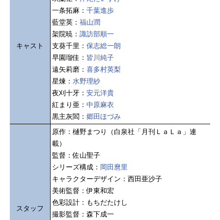
一条拓麻：
千葉進歩
藍堂英：
福山潤
架院暁：
諏訪部順一
キャスト
支葵千里：
保志総一朗
早園瑠佳：
皆川純子
遠矢莉磨：
喜多村英梨
星煉：
水野理紗
夜刈十牙：
安元洋貴
紅まり亜：
中原麻衣
黒主灰閻：
郷田ほづみ
原作：樋野まつり（白泉社「月刊ＬａＬａ」連
載）
監督：佐山聖子
シリーズ構成：
岡田麿里
キャラクターデザイン：西田亜沙子
美術監督：伊東和宏
色彩設計：もちだたけし
スタッフ
撮影監督：森下成一