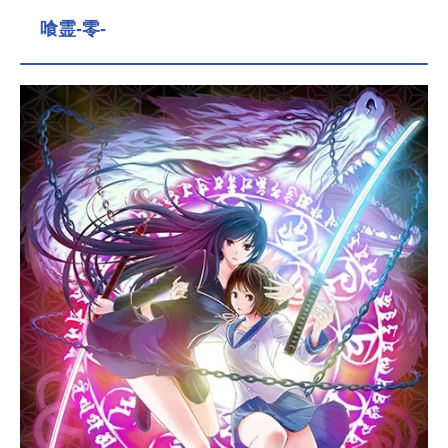
彼が住む渋谷では、『ニュージェネ
喰霊-零-
レーションの狂気(通称:ニュージェ
ネ)』と呼ばれる不可解な連続殺人事
件が発生し、ネットやテレビを日々
騒がせていた。ある日、いつものよ
うにチャットをしている拓巳の前
に、『将軍』と名乗る人物が現れ
る。彼が発言したURLのリンク先に
あったものは次のニュージェネ事件
を予言するようなグロ画像だった。
拓巳の平穏な日々に事件の影が忍び
寄っていた──。作品名カオスヘッド
放送形態TVアニメスケジュール2008
年10月9日（木）〜2008年12月25日
（木）チバテレビ・AT-Xほか話数全1
2話キャスト西條拓巳：吉野裕行咲畑
梨深：喜多村英梨西條七海：宮崎羽
衣岸本あやせ：榊原ゆい蒼井セナ：
生天目仁美楠優愛：たかはし智秋折
原梢：辻あゆみ星来オルジェル：友