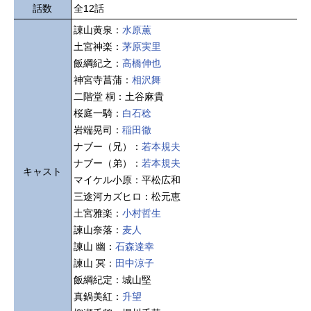
話数
全12話
諌山黄泉：
水原薫
土宮神楽：
茅原実里
飯綱紀之：
高橋伸也
神宮寺菖蒲：
相沢舞
二階堂 桐：土谷麻貴
桜庭一騎：
白石稔
岩端晃司：
稲田徹
ナブー（兄）：
若本規夫
ナブー（弟）：
若本規夫
キャスト
マイケル小原：平松広和
三途河カズヒロ：松元恵
土宮雅楽：
小村哲生
諫山奈落：
麦人
諫山 幽：
石森達幸
諫山 冥：
田中涼子
飯綱紀定：城山堅
真鍋美紅：
升望